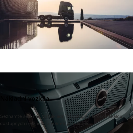
Nákladní vozidla
Seznamte se s našimi nákladními vozidly a širokou škálou
dostupných možností a volitelných detailů.