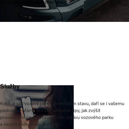
Modely nákladních vozidel Volvo
Služby
Když je váš vozový park v perfektním stavu, daří se i vašemu
podnikání. Máme pro vás užitečné tipy, jak zvýšit
provozuschopnost vozidel, řídit správu vozového parku
a zlepšit ekonomiku provozu.