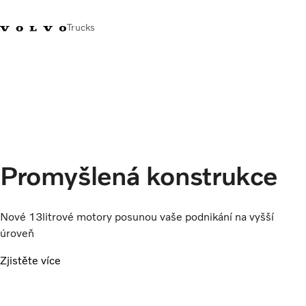
Trucks
+420 271 021
Klub řidičů
Přihlášení k Volvo
Česká
111
Volvo
aplikacím
republika
Segmentace
Modely
Služby
Promyšlená konstrukce
Použitá vozidla
Servisní síť a prodej
Novinky
Nové 13litrové motory posunou vaše podnikání na vyšší
Kontaktujte nás
úroveň
Kariéra
Zjistěte více
O nás