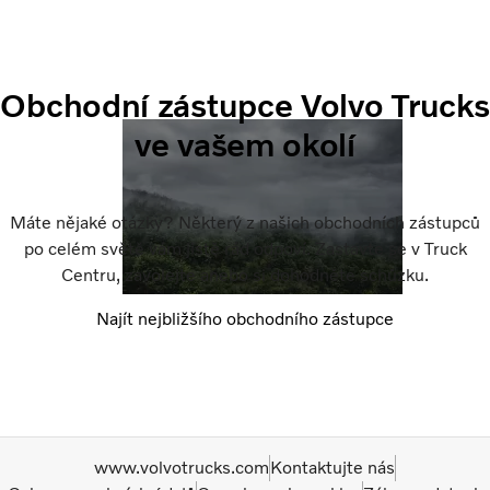
Obchodní zástupce Volvo Trucks
ve vašem okolí
Máte nějaké otázky? Některý z našich obchodních zástupců
po celém světě vám jistě rád odpoví. Zastavte se v Truck
Centru, zavolejte anebo si dohodněte schůzku.
Najít nejbližšího obchodního zástupce
www.volvotrucks.com
Kontaktujte nás