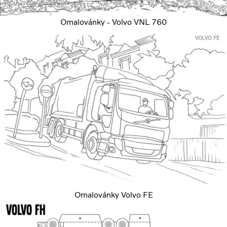
Omalovánky - Volvo VNL 760
Omalovánky Volvo FE