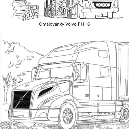
Omalovánky Volvo FH16