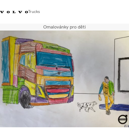
Trucks
Omalovánky pro děti
+420 271 021
Klub řidičů
Přihlášení k Volvo
Česká
111
Volvo
aplikacím
republika
Segmentace
Modely
Služby
Použitá vozidla
Servisní síť a prodej
Novinky
Kontaktujte nás
Kariéra
O nás