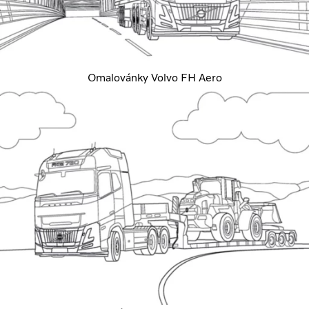
Omalovánky Volvo FH Aero