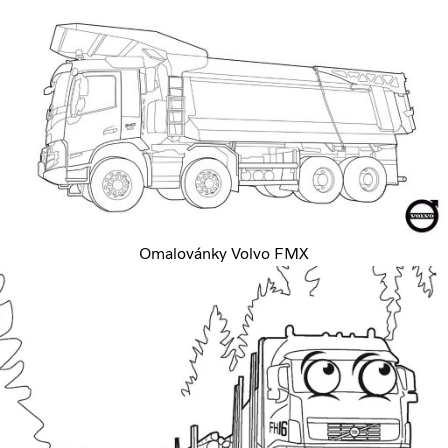
Omalovánky Volvo FMX