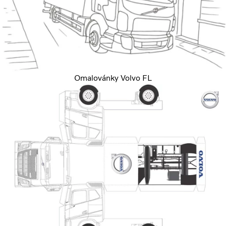
Omalovánky Volvo FL