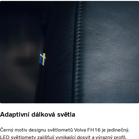
Adaptivní dálková světla
Černý motiv designu světlometů Volva FH16 je jedinečný.
LED světlomety zajišťují vynikající dosvit a výrazný profil.