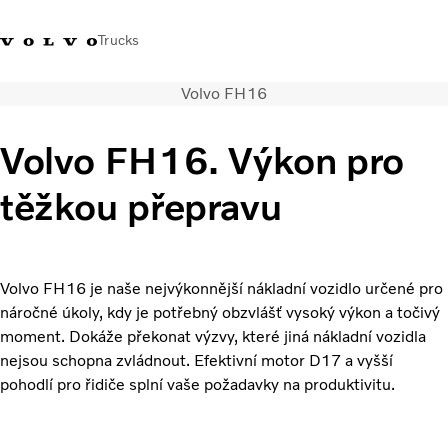
Trucks
Volvo FH16
+420 271 021
Klub řidičů
Přihlášení k Volvo
Česká
111
Volvo
aplikacím
republika
Volvo FH16. Výkon pro
Segmentace
těžkou přepravu
Modely
Služby
Použitá vozidla
Servisní síť a prodej
Volvo FH16 je naše nejvýkonnější nákladní vozidlo určené pro
Novinky
náročné úkoly, kdy je potřebný obzvlášť vysoký výkon a točivý
Kontaktujte nás
moment. Dokáže překonat výzvy, které jiná nákladní vozidla
nejsou schopna zvládnout. Efektivní motor D17 a vyšší
Kariéra
pohodlí pro řidiče splní vaše požadavky na produktivitu.
O nás