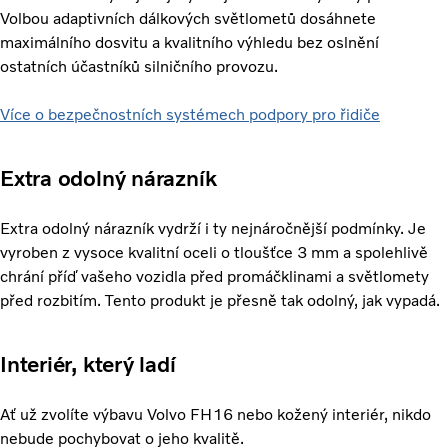
Volbou adaptivních dálkových světlometů dosáhnete
maximálního dosvitu a kvalitního výhledu bez oslnění
ostatních účastníků silničního provozu.
Více o bezpečnostních systémech podpory pro řidiče
Extra odolný nárazník
Extra odolný nárazník vydrží i ty nejnáročnější podmínky. Je
vyroben z vysoce kvalitní oceli o tloušťce 3 mm a spolehlivě
chrání příď vašeho vozidla před promáčklinami a světlomety
před rozbitím. Tento produkt je přesně tak odolný, jak vypadá.
Interiér, který ladí
Ať už zvolíte výbavu Volvo FH16 nebo kožený interiér, nikdo
nebude pochybovat o jeho kvalitě.