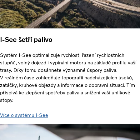
I-See šetří palivo
Systém I-See optimalizuje rychlost, řazení rychlostních
stupňů, volný dojezd i vypínání motoru na základě profilu vaší
trasy. Díky tomu dosáhnete významné úspory paliva.
V reálném čase zohledňuje topografii nadcházejících úseků,
zatáčky, kruhové objezdy a informace o dopravní situaci. Tím
přispívá ke zlepšení spotřeby paliva a snížení vaší uhlíkové
stopy.
Více o systému I-See