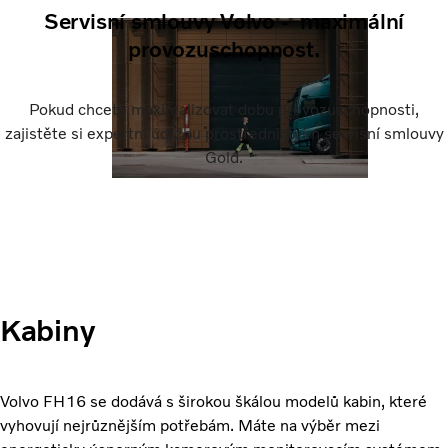
Servisní smlouvy Volvo - maximální
provozuschopnost.
Pokud chcete maximalizovat dobu provozuschopnosti,
zajistěte si expertní údržbu prostřednictvím servisní smlouvy
Gold.
Kabiny
Volvo FH16 se dodává s širokou škálou modelů kabin, které
vyhovují nejrůznějším potřebám. Máte na výběr mezi