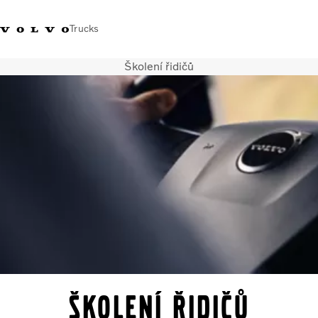
Trucks
Školení řidičů
+420 271 021
Klub řidičů
Přihlášení k Volvo
Česká
111
Volvo
aplikacím
republika
Segmentace
Modely
Služby
Použitá vozidla
Servisní síť a prodej
Novinky
Kontaktujte nás
Kariéra
O nás
Školení řidičů