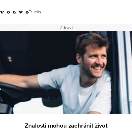
Trucks
Zdraví
+420 271 021
Klub řidičů
Přihlášení k Volvo
Česká
111
Volvo
aplikacím
republika
Segmentace
Modely
Služby
Použitá vozidla
Servisní síť a prodej
Novinky
Kontaktujte nás
Kariéra
O nás
Znalosti mohou zachránit život