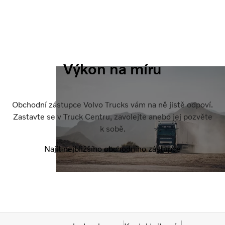
Výkon na míru
Obchodní zástupce Volvo Trucks vám na ně jistě odpoví.
Zastavte se v Truck Centru, zavolejte anebo jej pozvěte
k sobě.
Najít nejbližšího obchodního zástupce