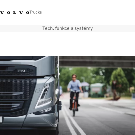
Trucks
Tech. funkce a systémy
+420 271 021
Klub řidičů
Přihlášení k Volvo
Česká
111
Volvo
aplikacím
republika
Segmentace
Modely
Služby
Použitá vozidla
Servisní síť a prodej
Novinky
Kontaktujte nás
Kariéra
O nás