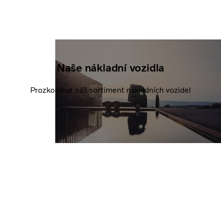
Naše nákladní vozidla
Prozkoumat náš sortiment nákladních vozidel