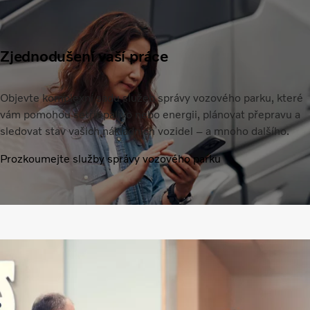
Zjednodušení vaší práce
Objevte komplexní sadu služeb správy vozového parku, které
vám pomohou šetřit palivo nebo energii, plánovat přepravu a
sledovat stav vašich nákladních vozidel – a mnoho dalšího.
Prozkoumejte služby správy vozového parku