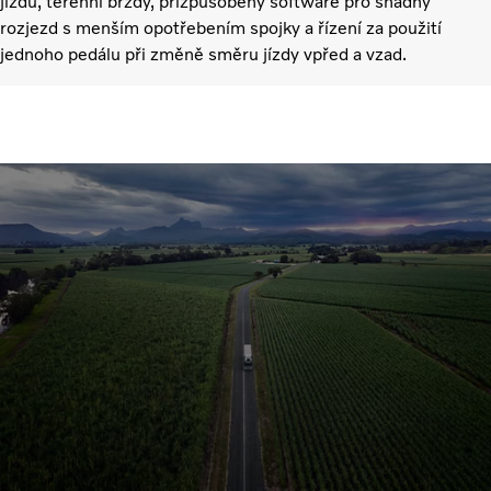
jízdu, terénní brzdy, přizpůsobený software pro snadný
rozjezd s menším opotřebením spojky a řízení za použití
jednoho pedálu při změně směru jízdy vpřed a vzad.