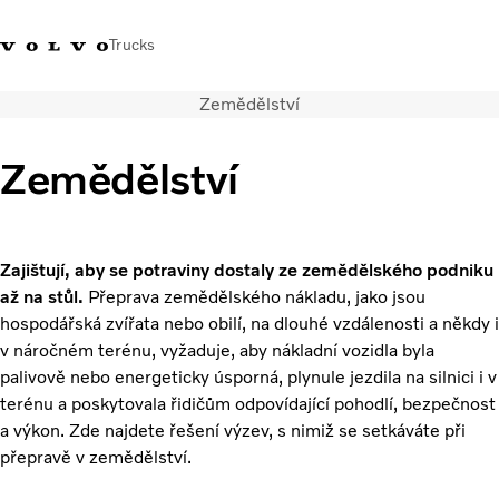
Trucks
Zemědělství
+420 271 021
Klub řidičů
Přihlášení k Volvo
Česká
111
Volvo
aplikacím
republika
Zemědělství
Segmentace
Modely
Služby
Zajištují, aby se potraviny dostaly ze zemědělského podniku
Použitá vozidla
až na stůl.
Přeprava zemědělského nákladu, jako jsou
Servisní síť a prodej
hospodářská zvířata nebo obilí, na dlouhé vzdálenosti a někdy i
Novinky
v náročném terénu, vyžaduje, aby nákladní vozidla byla
Kontaktujte nás
palivově nebo energeticky úsporná, plynule jezdila na silnici i v
Kariéra
terénu a poskytovala řidičům odpovídající pohodlí, bezpečnost
O nás
a výkon. Zde najdete řešení výzev, s nimiž se setkáváte při
přepravě v zemědělství.