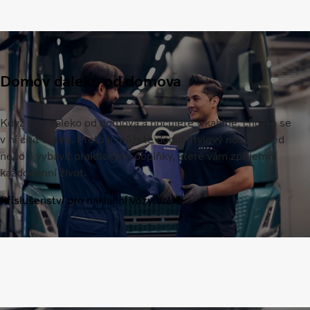
Domov daleko od domova
Když jste daleko od domova a nocujete v kabině, chcete se
v ní cítit dobře. Proto jí můžete dodat stylový nový vzhled
nebo ji vybavit praktickými doplňky, které vám zpříjemní
každodenní život.
Příslušenství pro nákladní vozy Volvo