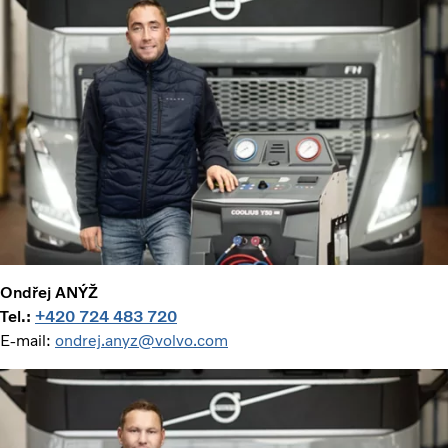
Ondřej ANÝŽ
Tel.:
+420 724 483 720
E-mail:
ondrej.anyz@volvo.com