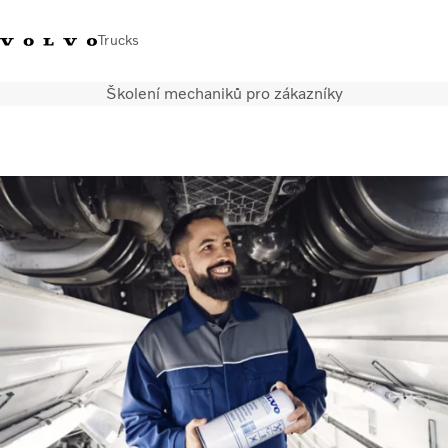
Trucks
Školení mechaniků pro zákazníky
+420 271 021
Klub řidičů
Přihlášení k Volvo
Česká
111
Volvo
aplikacím
republika
Segmentace
Modely
Služby
Použitá vozidla
Servisní síť a prodej
Novinky
Kontaktujte nás
Kariéra
O nás