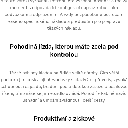
s touto zátěží vyrovnat. Potřebujete vysokou nosnost a točivý
moment s odpovídající konfigurací náprav, robustním
podvozkem a odpružením. A vždy přizpůsobené potřebám
vašeho specifického nákladu a předpisům pro přepravu
těžkých nákladů.
Pohodlná jízda, kterou máte zcela pod
kontrolou
Těžké náklady kladou na řidiče velké nároky. Čím větší
podporu jim poskytují převodovky s plazivými převody, vysoká
schopnost rozjezdu, brzdění podle detekce zátěže a posilovač
řízení, tím snáze se jim vozidlo ovládá. Pohodlí v kabině navíc
usnadní a umožní zvládnout i delší cesty.
Produktivní a ziskové