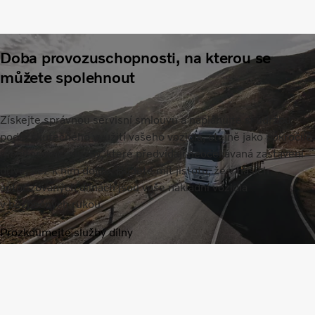
Doba provozuschopnosti, na kterou se
můžete spolehnout
Získejte správnou servisní smlouvu a naplánujte si údržbu
podle skutečného využití vašeho vozidla, stejně jako pokročilé
monitorovací služby, které předvídají neočekávaná zastavení
dříve, než k nim dojde. Budete mít jistotu, že v našich
autorizovaných dílnách jsou vaše nákladní vozidla
v bezpečných rukou.
Prozkoumejte služby dílny