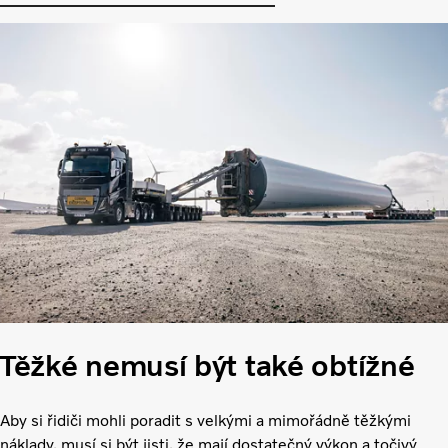
Těžké nemusí být také obtížné
Aby si řidiči mohli poradit s velkými a mimořádně těžkými
náklady, musí si být jisti, že mají dostatečný výkon a točivý