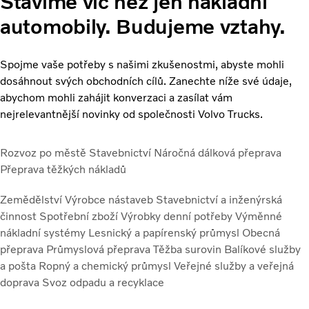
Stavíme víc než jen nákladní
automobily. Budujeme vztahy.
Spojme vaše potřeby s našimi zkušenostmi, abyste mohli
dosáhnout svých obchodních cílů. Zanechte níže své údaje,
abychom mohli zahájit konverzaci a zasílat vám
nejrelevantnější novinky od společnosti Volvo Trucks.
Rozvoz po městě
Stavebnictví
Náročná dálková přeprava
Přeprava těžkých nákladů
Zemědělství
Výrobce nástaveb
Stavebnictví a inženýrská
činnost
Spotřební zboží
Výrobky denní potřeby
Výměnné
nákladní systémy
Lesnický a papírenský průmysl
Obecná
přeprava
Průmyslová přeprava
Těžba surovin
Balíkové služby
a pošta
Ropný a chemický průmysl
Veřejné služby a veřejná
doprava
Svoz odpadu a recyklace