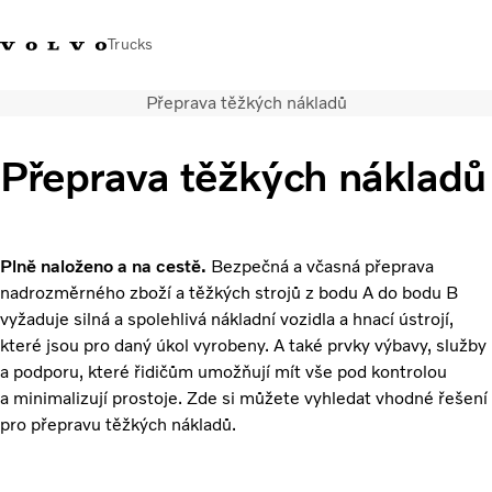
Trucks
Přeprava těžkých nákladů
+420 271 021
Klub řidičů
Přihlášení k Volvo
Česká
111
Volvo
aplikacím
republika
Přeprava těžkých nákladů
Segmentace
Modely
Služby
Plně naloženo a na cestě.
Bezpečná a včasná přeprava
Použitá vozidla
nadrozměrného zboží a těžkých strojů z bodu A do bodu B
Servisní síť a prodej
vyžaduje silná a spolehlivá nákladní vozidla a hnací ústrojí,
Novinky
které jsou pro daný úkol vyrobeny. A také prvky výbavy, služby
Kontaktujte nás
a podporu, které řidičům umožňují mít vše pod kontrolou
Kariéra
a minimalizují prostoje. Zde si můžete vyhledat vhodné řešení
O nás
pro přepravu těžkých nákladů.