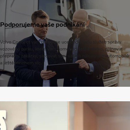
Podporujeme vaše podnikání
Volvo Connect vám poskytne ucelenou sadu služeb správy
vozového parku, které vám pomohou šetřit palivo, plánovat
přepravní zakázky, sledovat stav vašich nákladních automobilů
a ještě mnohem víc.