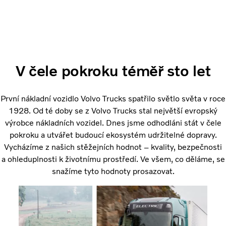
V čele pokroku téměř sto let
První nákladní vozidlo Volvo Trucks spatřilo světlo světa v roce
1928. Od té doby se z Volvo Trucks stal největší evropský
výrobce nákladních vozidel. Dnes jsme odhodláni stát v čele
pokroku a utvářet budoucí ekosystém udržitelné dopravy.
Vycházíme z našich stěžejních hodnot – kvality, bezpečnosti
a ohleduplnosti k životnímu prostředí. Ve všem, co děláme, se
snažíme tyto hodnoty prosazovat.