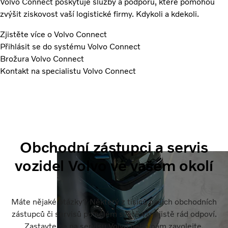
Volvo Connect poskytuje služby a podporu, které pomohou
zvýšit ziskovost vaší logistické firmy. Kdykoli a kdekoli.
Zjistěte více o Volvo Connect
Přihlásit se do systému Volvo Connect
Brožura Volvo Connect
Kontakt na specialistu Volvo Connect
Obchodní zástupci a servis
vozidel Volvo ve vašem okolí
Máte nějaké otázky? Některý z tisíců našich obchodních
zástupců či servisů po celém světě vám jistě rád odpoví.
Zastavte se na servisu Volvo nebo nám zavolejte.