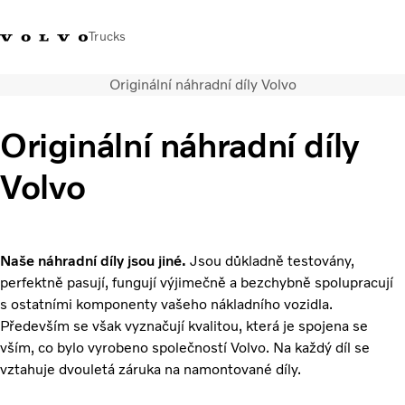
Trucks
Originální náhradní díly Volvo
+420 271 021
Klub řidičů
Přihlášení k Volvo
Česká
111
Volvo
aplikacím
republika
Originální náhradní díly
Segmentace
Volvo
Modely
Služby
Použitá vozidla
Servisní síť a prodej
Naše náhradní díly jsou jiné.
Jsou důkladně testovány,
Novinky
perfektně pasují, fungují výjimečně a bezchybně spolupracují
Kontaktujte nás
s ostatními komponenty vašeho nákladního vozidla.
Především se však vyznačují kvalitou, která je spojena se
Kariéra
vším, co bylo vyrobeno společností Volvo. Na každý díl se
O nás
vztahuje dvouletá záruka na namontované díly.