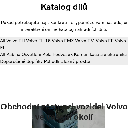
Katalog dílů
Pokud potřebujete najít konkrétní díl, pomůže vám následující
interaktivní online katalog náhradních dílů.
All
Volvo FH
Volvo FH16
Volvo FMX
Volvo FM
Volvo FE
Volvo
FL
All
Kabina
Osvětlení
Kola
Podvozek
Komunikace a elektronika
Doporučené doplňky
Pohodlí
Úložný prostor
Obchodní zástupci vozidel Volvo
ve vašem okolí