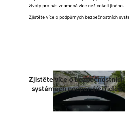
životy pro nás znamená více než cokoli jiného.
Zjistěte více o podpůrných bezpečnostních sys
Zjistěte více o bezpečnostních
systémech podporující řidiče