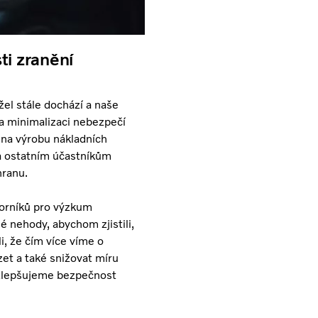
ti zranění
l stále dochází a naše
a minimalizaci nebezpečí
 na výrobu nákladních
m a ostatním účastníkům
hranu.
borníků pro výzkum
 nehody, abychom zjistili,
li, že čím více víme o
et a také snižovat míru
 zlepšujeme bezpečnost