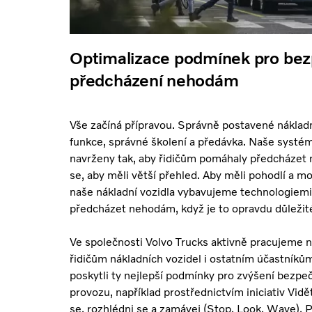
Optimalizace podmínek pro bezp
předcházení nehodám
Vše začíná přípravou. Správně postavené nákladn
funkce, správné školení a předávka. Naše systém
navrženy tak, aby řidičům pomáhaly předcháze
se, aby měli větší přehled. Aby měli pohodlí a mo
naše nákladní vozidla vybavujeme technologiemi
předcházet nehodám, když je to opravdu důležit
Ve společnosti Volvo Trucks aktivně pracujeme
řidičům nákladních vozidel i ostatním účastníků
poskytli ty nejlepší podmínky pro zvýšení bezpeč
provozu, například prostřednictvím iniciativ Vidě
se, rozhlédni se a zamávej (Stop, Look, Wave). 