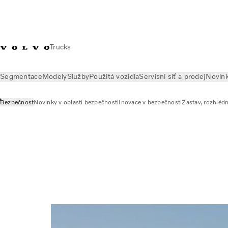
Trucks
Segmentace
Modely
Služby
Použitá vozidla
Servisní síť a prodej
Novin
Bezpečnost
Novinky v oblasti bezpečnosti
Inovace v bezpečnosti
Zastav, rozhlédn
O nás
Bezpečnost