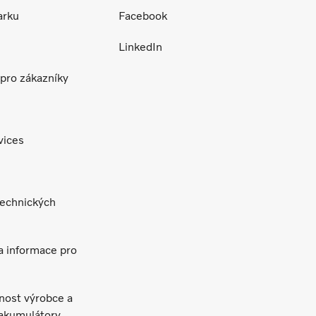
arku
Facebook
LinkedIn
pro zákazníky
vices
technických
a informace pro
nost výrobce a
 akumulátory