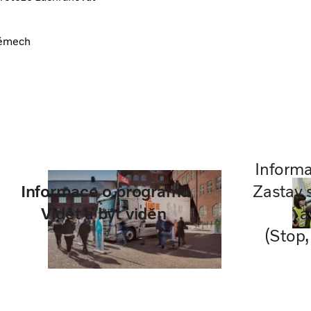
témech
Inform
Informace o programu
Zastav 
Vidět a být viděn
a
(Stop