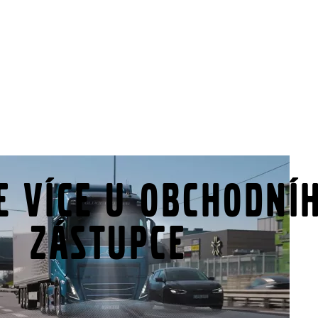
e více u obchodní
zástupce