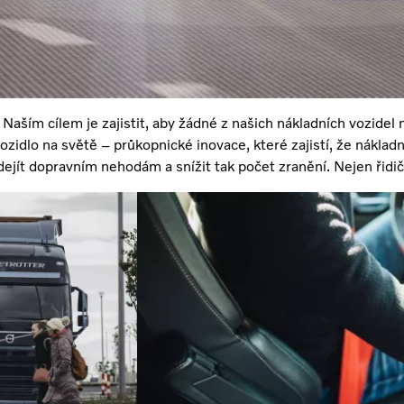
Naším cílem je zajistit, aby žádné z našich nákladních vozidel
ozidlo na světě – průkopnické inovace, které zajistí, že nákladn
ejít dopravním nehodám a snížit tak počet zranění. Nejen řidič