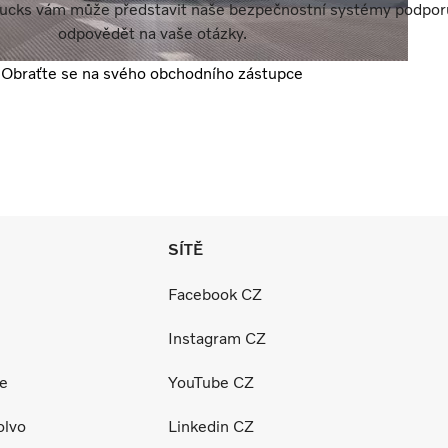
ucks vám může představit naše bezpečnostní systémy podporuj
odpovědět na vaše otázky.
Obraťte se na svého obchodního zástupce
SÍTĚ
Facebook CZ
Instagram CZ
ce
YouTube CZ
olvo
Linkedin CZ