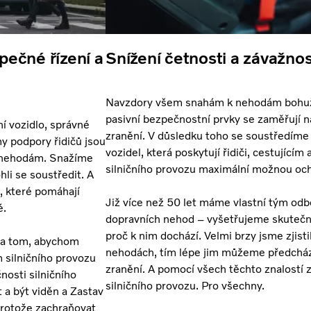
ečné řízení a
Snížení četnosti a závažnos
Navzdory všem snahám k nehodám bohuže
pasivní bezpečnostní prvky se zaměřují n
í vozidlo, správné
zranění. V důsledku toho se soustředíme
y podpory řidičů jsou
vozidel, která poskytují řidiči, cestující
t nehodám. Snažíme
silničního provozu maximální možnou oc
hli se soustředit. A
, které pomáhají
Již více než 50 let máme vlastní tým od
é.
dopravních nehod – vyšetřujeme skutečné
proč k nim dochází. Velmi brzy jsme zjisti
 na tom, abychom
nehodách, tím lépe jim můžeme předcház
m silničního provozu
zranění. A pomocí všech těchto znalostí
nosti silničního
silničního provozu. Pro všechny.
t a být viděn a Zastav
Protože zachraňovat