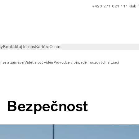
+420 271 021 111
Klub ř
ky
Kontaktujte nás
Kariéra
O nás
i se a zamávej
Vidět a být viděn
Průvodce v případě nouzových situací
Bezpečnost