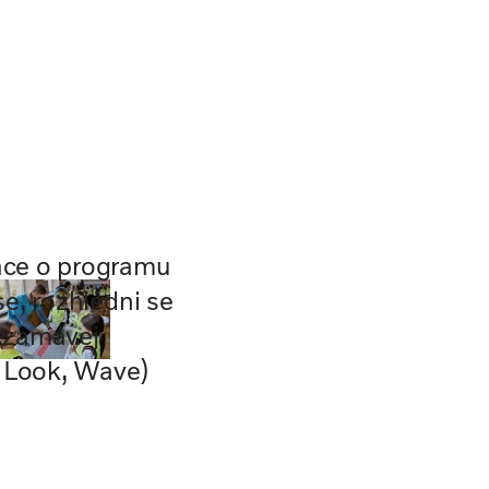
ace o programu
se, rozhlédni se
 zamávej
, Look, Wave)