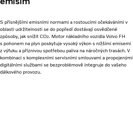
emisím
S přísnějšími emisními normami a rostoucími očekáváními v
oblasti udržitelnosti se do popředí dostávají osvědčené
způsoby, jak snížit CO
. Motor nákladního vozidla Volvo FH
2
s pohonem na plyn poskytuje vysoký výkon s nižšími emisemi
z výfuku a příznivou spotřebou paliva na náročných trasách. V
kombinaci s komplexními servisními smlouvami a propojenými
digitálními službami se bezproblémově integruje do vašeho
dálkového provozu.