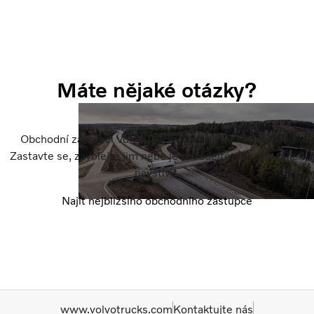
Máte nějaké otázky?
Obchodní zástupci Volvo Trucks vám na ně rádi odpoví.
Zastavte se, zavolejte jim nebo je požádejte, aby vás přijeli
navštívit.
Najít nejbližšího obchodního zástupce
www.volvotrucks.com
Kontaktujte nás