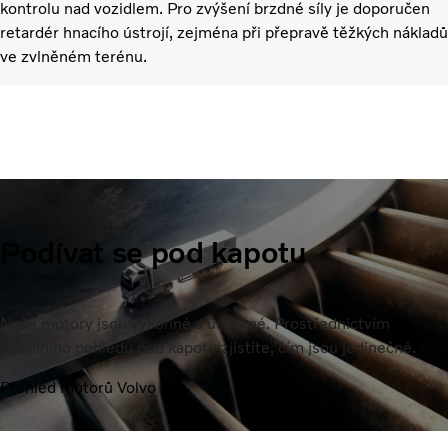
kontrolu nad vozidlem. Pro zvýšení brzdné síly je doporučen
retardér hnacího ústrojí, zejména při přepravě těžkých nákladů
ve zvlněném terénu.
Podívat se pod kapotu
Naše motory jsou výkonné a úsporné. Prostřednictvím
detailního pohledu pod kapotu zjistíte, čím jsou jedinečné.
Přehled motorů Volvo