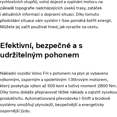
rychlostních stupňů, volný dojezd a vypínání motoru na
základě topografie nadcházejících úseků trasy, zatáček
i aktuálních informací o dopravní situaci. Díky tomuto
předvídání situace vám systém I-See pomáhá šetřit energii.
Můžete jej začít používat hned, jak vyrazíte na cestu.
Efektivní, bezpečné a s
udržitelným pohonem
Nákladní vozidlo Volvo FH s pohonem na plyn je vybaveno
výkonným, úsporným a spolehlivým 13litrovým motorem,
který poskytuje výkon až 500 koní a točivý moment 2800 Nm.
Díky tomu dokáže přepravovat těžké náklady a zajistit vysokou
produktivitu. Automatizovaná převodovka I-Shift a brzdové
systémy umožňují plynulejší, bezpečnější a energeticky
úspornější jízdu.