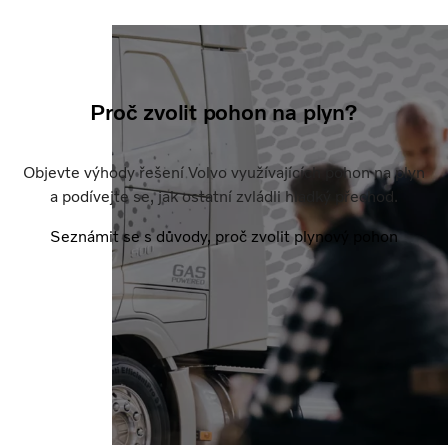
Proč zvolit pohon na plyn?
Objevte výhody řešení Volvo využívajících pohon na plyn
a podívejte se, jak ostatní zvládli hladký přechod.
Seznámit se s důvody, proč zvolit plynový pohon