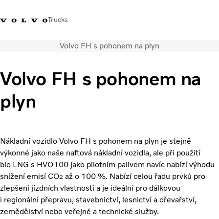
Trucks
Volvo FH s pohonem na plyn
+420 271 021
Klub řidičů
Přihlášení k Volvo
Česká
111
Volvo
aplikacím
republika
Volvo FH s pohonem na
Segmentace
plyn
Modely
Služby
Použitá vozidla
Servisní síť a prodej
Nákladní vozidlo Volvo FH s pohonem na plyn je stejně
Novinky
výkonné jako naše naftová nákladní vozidla, ale při použití
Kontaktujte nás
bio LNG s HVO100 jako pilotním palivem navíc nabízí výhodu
snížení emisí CO
až o 100 %. Nabízí celou řadu prvků pro
Kariéra
2
zlepšení jízdních vlastností a je ideální pro dálkovou
O nás
i regionální přepravu, stavebnictví, lesnictví a dřevařství,
zemědělství nebo veřejné a technické služby.