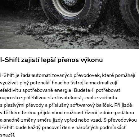
I-Shift zajistí lepší přenos výkonu
I-Shift je řada automatizovaných převodovek, které pomáhají
využívat plný potenciál hnacího ústrojí a maximalizují
efektivitu spotřebované energie. Budete-li potřebovat
naprosto spolehlivou startovatelnost, zvolte variantu
s plazivými převody a příslušný softwarový balíček. Při jízdě
v těžkém terénu přijde vhod možnost řízení jedním pedálem
a snadné změny směru jízdy vpřed nebo vzad. S převodovkou
I-Shift bude každý pracovní den v náročných podmínkách
snazší.