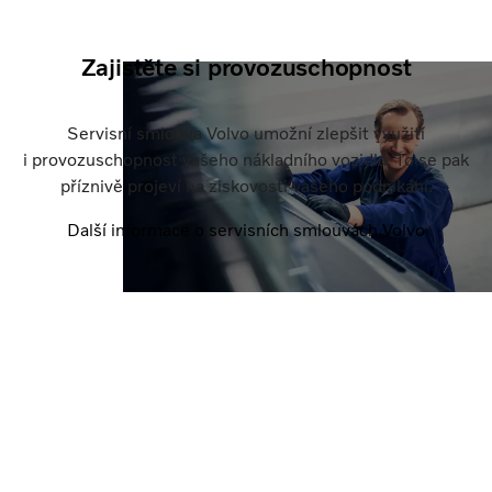
Zajistěte si provozuschopnost
Servisní smlouva Volvo umožní zlepšit využití
i provozuschopnost vašeho nákladního vozidla. To se pak
příznivě projeví na ziskovosti vašeho podnikání.
Další informace o servisních smlouvách Volvo