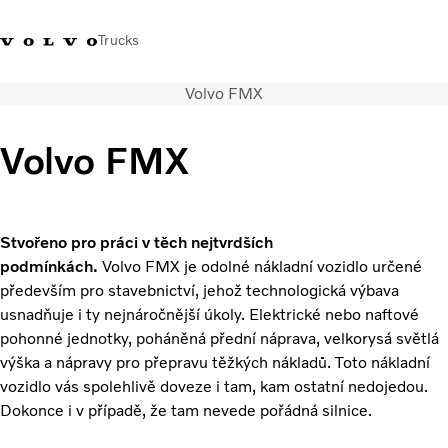
Trucks
Volvo FMX
+420 271 021
Klub řidičů
Přihlášení k Volvo
Česká
111
Volvo
aplikacím
republika
Volvo FMX
Segmentace
Modely
Služby
Stvořeno pro práci v těch nejtvrdších
Použitá vozidla
podmínkách.
Volvo FMX je odolné nákladní vozidlo určené
Servisní síť a prodej
především pro stavebnictví, jehož technologická výbava
Novinky
usnadňuje i ty nejnáročnější úkoly. Elektrické nebo naftové
Kontaktujte nás
pohonné jednotky, poháněná přední náprava, velkorysá světlá
Kariéra
výška a nápravy pro přepravu těžkých nákladů. Toto nákladní
O nás
vozidlo vás spolehlivě doveze i tam, kam ostatní nedojedou.
Dokonce i v případě, že tam nevede pořádná silnice.