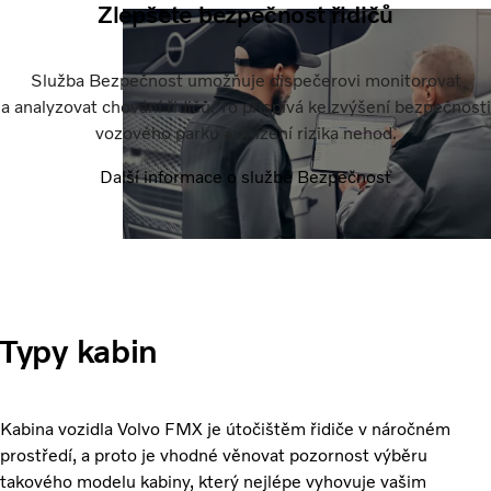
Zlepšete bezpečnost řidičů
Služba Bezpečnost umožňuje dispečerovi monitorovat
a analyzovat chování řidičů. To přispívá ke zvýšení bezpečnosti
vozového parku a snížení rizika nehod.
Další informace o službě Bezpečnost
Typy kabin
Kabina vozidla Volvo FMX je útočištěm řidiče v náročném
prostředí, a proto je vhodné věnovat pozornost výběru
takového modelu kabiny, který nejlépe vyhovuje vašim