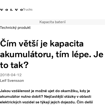
Trucks
Kapacita baterií
+420 271 021
Klub řidičů
Přihlášení k Volvo
Česká
Technický produkt
111
Volvo
aplikacím
republika
Čím větší je kapacita
Segmentace
Modely
akumulátoru, tím lépe. Je
Služby
Použitá vozidla
to tak?
Servisní síť a prodej
Novinky
2018-04-12
Kontaktujte nás
Leif Svensson
Kariéra
O nás
Jakou vzdálenost je možné ujet do okamžiku, kdy je
akumulátor nutno dobít? Nejčastější otázky v oblasti
elektrických vozidel se týkají jejich dojezdu. Čím delší