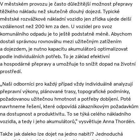
V městském provozu je často důležitější možnost přepravy
těžkého nákladu než skutečně dlouhý dojezd. Typické
městské rozvážkové nákladní vozidlo jen zřídka ujede delší
vzdálenost než 200 km za den. U vozidel pro svoz
komunálního odpadu je to ještě podstatně méně. Abychom
dostali správnou rovnováhu mezi užitečným zatížením
a dojezdem, je nutno kapacitu akumulátorů optimalizovat
podle individuálních potřeb. To je základ efektivní
a hospodárné přepravy a umožňuje to snížit dopad na životní
prostředí.
„Naši odborníci pro každý případ vždy individuálně analyzují
přepravní výkony, plánované trasy, topografické podmínky,
požadovanou užitečnou hmotnost a potřeby dobíjení. Poté
navrhneme řešení, které odpovídá zákazníkovým požadavkům
na dostupnost a produktivitu. To se týká celého nákladního
vozidla, a tedy i jeho akumulátorů,“ vysvětluje Anna Thordén.
Takže jak daleko lze dojet na jedno nabití? Jednoduchá