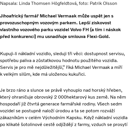
Napsala: Linda Thomsen Högfeldtová, foto: Patrik Olsson
Jihoafrický farmář Michael Vermaak může uspět jen s
provozuschopným vozovým parkem. Lepší ziskovost
vlastního vozového parku vozidel Volvo FH (a tím i náskok
před konkurencí) mu usnadňuje smlouva Flexi-Gold.
Kupuji-li nákladní vozidlo, sleduji tři věci: dostupnost servisu,
spotřebu paliva a zůstatkovou hodnotu použitého vozidla.
Servis je pro mě nejdůležitější,“ říká Michael Vermaak a míří
k velkým silům, kde má uloženou kukuřici.
Je brzo ráno a slunce se právě vyhouplo nad horský hřeben,
který ohraničuje obrovský 2 000hektarový kus země. Na něm
hospodaří již čtvrtá generace farmářské rodiny. Všech sedm
vozidel se postupně naloží úrodou a ta se potom rozváží
zákazníkům v celém Východním Kapsku. Když nákladní vozidla
po klikaté šotolinové cestě odjíždějí z farmy, vzduch se prosytí