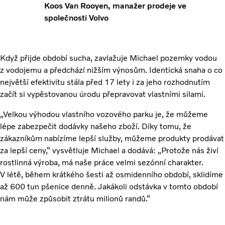
Koos Van Rooyen, manažer prodeje ve
společnosti Volvo
Když přijde období sucha, zavlažuje Michael pozemky vodou
z vodojemu a předchází nižším výnosům. Identická snaha o co
největší efektivitu stála před 17 lety i za jeho rozhodnutím
začít si vypěstovanou úrodu přepravovat vlastními silami.
„Velkou výhodou vlastního vozového parku je, že můžeme
lépe zabezpečit dodávky našeho zboží. Díky tomu, že
zákazníkům nabízíme lepší služby, můžeme produkty prodávat
za lepší ceny,“ vysvětluje Michael a dodává: „Protože nás živí
rostlinná výroba, má naše práce velmi sezónní charakter.
V létě, během krátkého šesti až osmidenního období, sklidíme
až 600 tun pšenice denně. Jakákoli odstávka v tomto období
nám může způsobit ztrátu milionů randů.“