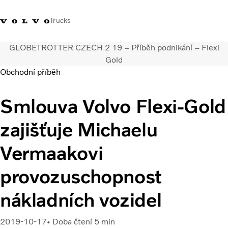
Trucks
GLOBETROTTER CZECH 2 19 – Příběh podnikání – Flexi
+420 271 021
Klub řidičů
Přihlášení k Volvo
Česká
Gold
111
Volvo
aplikacím
republika
Obchodní příběh
Segmentace
Smlouva Volvo Flexi-Gold
Modely
Služby
zajišťuje Michaelu
Použitá vozidla
Servisní síť a prodej
Vermaakovi
Novinky
provozuschopnost
Kontaktujte nás
Kariéra
nákladních vozidel
O nás
2019-10-17
Doba čtení 5 min