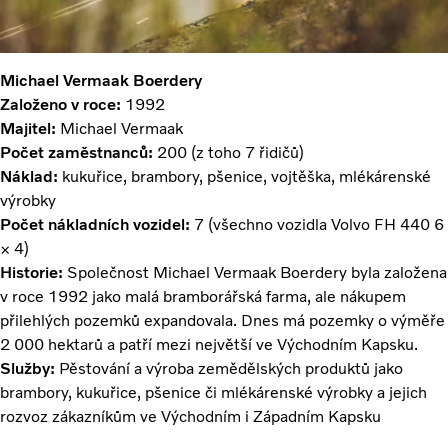
Michael Vermaak Boerdery
Založeno v roce:
1992
Majitel:
Michael Vermaak
Počet zaměstnanců:
200 (z toho 7 řidičů)
Náklad:
kukuřice, brambory, pšenice, vojtěška, mlékárenské
výrobky
Počet nákladních vozidel:
7 (všechno vozidla Volvo FH 440 6
× 4)
Historie:
Společnost Michael Vermaak Boerdery byla založena
v roce 1992 jako malá bramborářská farma, ale nákupem
přilehlých pozemků expandovala. Dnes má pozemky o výměře
2 000 hektarů a patří mezi největší ve Východním Kapsku.
Služby:
Pěstování a výroba zemědělských produktů jako
brambory, kukuřice, pšenice či mlékárenské výrobky a jejich
rozvoz zákazníkům ve Východním i Západním Kapsku