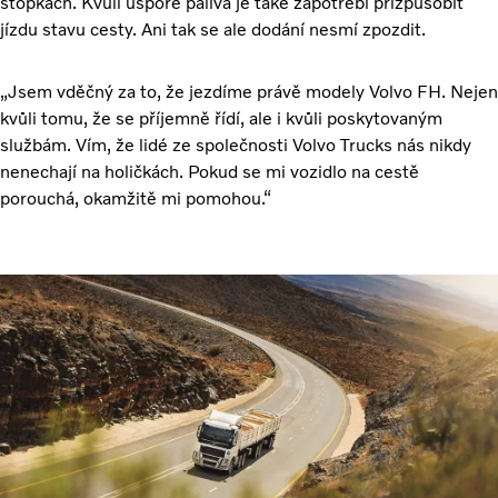
stopkách. Kvůli úspoře paliva je také zapotřebí přizpůsobit
jízdu stavu cesty. Ani tak se ale dodání nesmí zpozdit.
„Jsem vděčný za to, že jezdíme právě modely Volvo FH. Nejen
kvůli tomu, že se příjemně řídí, ale i kvůli poskytovaným
službám. Vím, že lidé ze společnosti Volvo Trucks nás nikdy
nenechají na holičkách. Pokud se mi vozidlo na cestě
porouchá, okamžitě mi pomohou.“