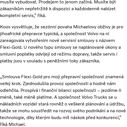
musíte vybudovat. Prodejem to jenom začíná. Musíte být
zákazníkům nepřetržitě k dispozici a každodenně nabízet
kompletní servis,“ říká.
Koos vysvětluje, že sezónní povaha Michaelovy obživy je pro
jihoafrické přepravce typická, a společnost Volvo na ní
zareagovala vytvořením nové servisní smlouvy s názvem
Flexi-Gold. U nového typu smlouvy se naplánované úkony a
smluvní poplatky odvíjejí od režimu dopravy, takže servis i
platby jsou v souladu s peněžními toky zákazníka.
„Smlouva Flexi-Gold pro moji přepravní společnost znamená
velký krok. Zjednodušila provoz společnosti a hodně nám
odlehčila. Prospívá i finanční bilanci společnosti – jezdíme-li
méně, také méně platíme. A společnost Volvo Trucks se u
nákladních vozidel stará rovněž o veškeré plánování a údržbu,
takže se mohu soustředit na rozvoj svého podnikání a na nové
technologie, díky kterým budu mít náskok před konkurencí,“
říká Michael.