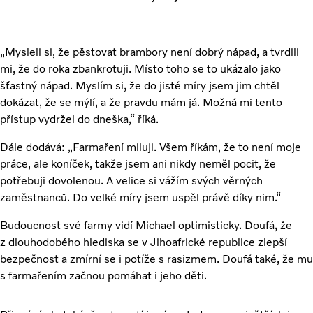
„Mysleli si, že pěstovat brambory není dobrý nápad, a tvrdili
mi, že do roka zbankrotuji. Místo toho se to ukázalo jako
šťastný nápad. Myslím si, že do jisté míry jsem jim chtěl
dokázat, že se mýlí, a že pravdu mám já. Možná mi tento
přístup vydržel do dneška,“ říká.
Dále dodává: „Farmaření miluji. Všem říkám, že to není moje
práce, ale koníček, takže jsem ani nikdy neměl pocit, že
potřebuji dovolenou. A velice si vážím svých věrných
zaměstnanců. Do velké míry jsem uspěl právě díky nim.“
Budoucnost své farmy vidí Michael optimisticky. Doufá, že
z dlouhodobého hlediska se v Jihoafrické republice zlepší
bezpečnost a zmírní se i potíže s rasizmem. Doufá také, že mu
s farmařením začnou pomáhat i jeho děti.