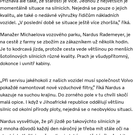
Přiznává ale také, že starostí je více. Jednou z největších je
momentálně situace na silnicích. Nejedná se pouze o jejich
kvalitu, ale také o nedávné výhružky řidičům nákladních
vozidel. „V poslední době se situace ještě více zhoršila,“ říká.
Manažer Michaelova vozového parku, Nardus Rademeyer, je
na cestě z farmy se zbožím za zákazníkem už několik hodin.
Je to kodrcavá jízda, protože cesta vede většinou po menších
šotolinových silnicích různé kvality. Prach je všudypřítomný,
dokonce i uvnitř kabiny.
„Při servisu jakéhokoli z našich vozidel musí společnost Volvo
pokaždé namontovat nové vzduchové filtry,“ říká Nardus a
ukazuje na suchou krajinu. Do zorného pole v tu chvíli skočí
malá opice. I když v Jihoafrické republice oddělují většinu
silnic od okolní přírody ploty, nejedná se o neobvyklou situaci.
Nardus vysvětluje, že při jízdě po takovýchto silnicích je
z mnoha důvodů každý den náročný je třeba mít stále oči na