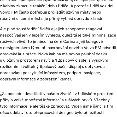
z kabiny zkracuje reakční dobu řidiče. A protože řidiči vozidel
Volvo FM často potřebují projíždět úzkými místy nebo
rušnými ulicemi města, je přímý výhled opravdu zásadní.
Ale plné soustředění řidičů a jejich schopnost reagovat
nespočívají jen v lepším výhledu, důležitá je také minimalizace
rušivých vlivů. To je něco, na čem Carina a její kolegové
v designérském týmu při navrhování nového Volva FM odvedli
obrovský kus práce. Nová kabina má novou palubní desku
s úložným prostorem navíc a 12palcový displej s vysokým
rozlišením i volitelný 9palcový boční displej s dotykovou
obrazovkou poskytující infosystém, podporu navigace,
dopravní informace a zobrazení kamer.
„Za poslední desetiletí v našem životě i v řidičském prostředí
přibylo velké množství informací a rušivých prvků. Všechny
tyto informace je ale těžké zpracovat. Viděli jsme šanci s tím
něco udělat. Toto přepracování designu bylo příležitostí