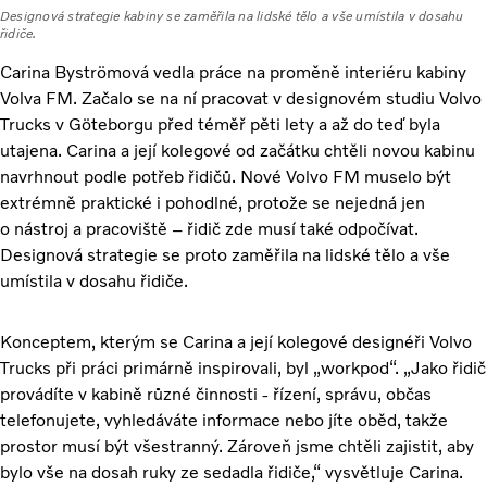
Designová strategie kabiny se zaměřila na lidské tělo a vše umístila v dosahu
řidiče.
Carina Byströmová vedla práce na proměně interiéru kabiny
Volva FM. Začalo se na ní pracovat v designovém studiu Volvo
Trucks v Göteborgu před téměř pěti lety a až do teď byla
utajena. Carina a její kolegové od začátku chtěli novou kabinu
navrhnout podle potřeb řidičů. Nové Volvo FM muselo být
extrémně praktické i pohodlné, protože se nejedná jen
o nástroj a pracoviště – řidič zde musí také odpočívat.
Designová strategie se proto zaměřila na lidské tělo a vše
umístila v dosahu řidiče.
Konceptem, kterým se Carina a její kolegové designéři Volvo
Trucks při práci primárně inspirovali, byl „workpod“. „Jako řidič
provádíte v kabině různé činnosti - řízení, správu, občas
telefonujete, vyhledáváte informace nebo jíte oběd, takže
prostor musí být všestranný. Zároveň jsme chtěli zajistit, aby
bylo vše na dosah ruky ze sedadla řidiče,“ vysvětluje Carina.