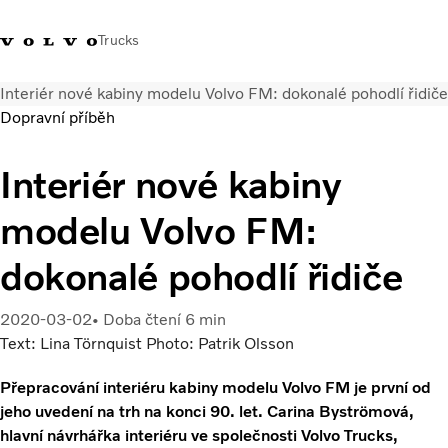
Trucks
Interiér nové kabiny modelu Volvo FM: dokonalé pohodlí řidiče
+420 271 021
Klub řidičů
Přihlášení k Volvo
Česká
Dopravní příběh
111
Volvo
aplikacím
republika
Interiér nové kabiny
Segmentace
Modely
modelu Volvo FM:
Služby
Použitá vozidla
dokonalé pohodlí řidiče
Servisní síť a prodej
Novinky
2020-03-02
Doba čtení 6 min
Kontaktujte nás
Text: Lina Törnquist Photo: Patrik Olsson
Kariéra
O nás
Přepracování interiéru kabiny modelu Volvo FM je první od
jeho uvedení na trh na konci 90. let. Carina Byströmová,
hlavní návrhářka interiéru ve společnosti Volvo Trucks,