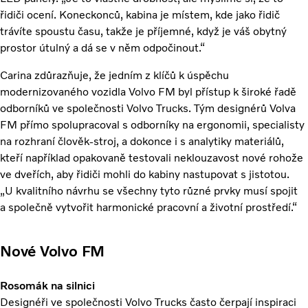
řidiči ocení. Koneckonců, kabina je místem, kde jako řidič
trávíte spoustu času, takže je příjemné, když je váš obytný
prostor útulný a dá se v něm odpočinout.“
Carina zdůrazňuje, že jedním z klíčů k úspěchu
modernizovaného vozidla Volvo FM byl přístup k široké řadě
odborníků ve společnosti Volvo Trucks. Tým designérů Volva
FM přímo spolupracoval s odborníky na ergonomii, specialisty
na rozhraní člověk-stroj, a dokonce i s analytiky materiálů,
kteří například opakovaně testovali neklouzavost nové rohože
ve dveřích, aby řidiči mohli do kabiny nastupovat s jistotou.
„U kvalitního návrhu se všechny tyto různé prvky musí spojit
a společně vytvořit harmonické pracovní a životní prostředí.“
Nové Volvo FM
Rosomák na silnici
Designéři ve společnosti Volvo Trucks často čerpají inspiraci