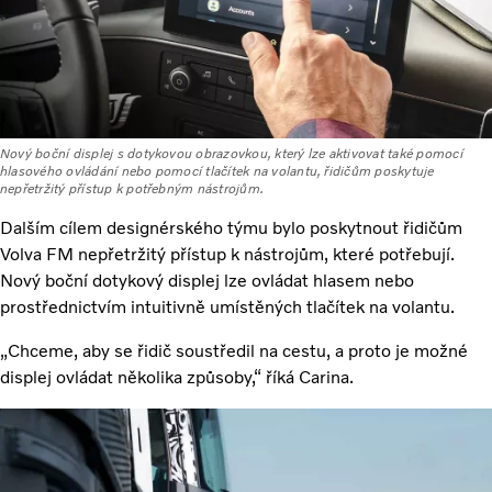
Nový boční displej s dotykovou obrazovkou, který lze aktivovat také pomocí
hlasového ovládání nebo pomocí tlačítek na volantu, řidičům poskytuje
nepřetržitý přístup k potřebným nástrojům.
Dalším cílem designérského týmu bylo poskytnout řidičům
Volva FM nepřetržitý přístup k nástrojům, které potřebují.
Nový boční dotykový displej lze ovládat hlasem nebo
prostřednictvím intuitivně umístěných tlačítek na volantu.
„Chceme, aby se řidič soustředil na cestu, a proto je možné
displej ovládat několika způsoby,“ říká Carina.