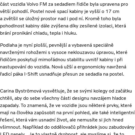
část vozidla Volvo FM za sedadlem řidiče byla upravena pro
větší pohodlí. Postel nové spací kabiny je vyšší o 17 cm
a zvětšil se úložný prostor nad i pod ní. Kromě toho byla
pohodlnost kabiny dále zvýšena díky zesílené izolaci, která
brání pronikání chladu, tepla i hluku.
Podlaha je nyní plošší, pevnější a vybavená speciálně
navrženými rohožemi s vysoce neklouzavou úpravou, které
řidičům poskytují mimořádnou stabilitu uvnitř kabiny i při
nastupování do vozidla. Nová užší a ergonomicky navržená
řadicí páka I-Shift usnadňuje přesun ze sedadla na postel.
Carina Byströmová vysvětluje, že se svými kolegy od začátku
chtěli, aby do sebe všechny části designu navzájem hladce
zapadaly. To znamená, že ve vozidle jsou některé prvky, které
mají na člověka zapůsobit na první pohled, ale také inteligentní
řešení, která vám usnadní život, ale nemusíte si jich hned
všimnout. Například do oddělovačů přihrádek jsou zabudovány
LED panely. „Je to vlastně drobnost, ale myslíme si, že to