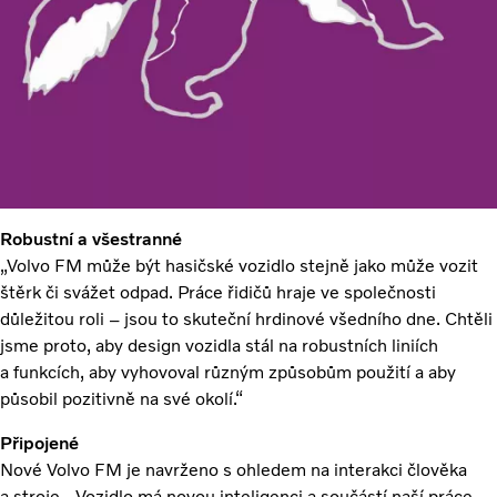
Robustní a všestranné
„Volvo FM může být hasičské vozidlo stejně jako může vozit
štěrk či svážet odpad. Práce řidičů hraje ve společnosti
důležitou roli – jsou to skuteční hrdinové všedního dne. Chtěli
jsme proto, aby design vozidla stál na robustních liniích
a funkcích, aby vyhovoval různým způsobům použití a aby
působil pozitivně na své okolí.“
Připojené
Nové Volvo FM je navrženo s ohledem na interakci člověka
a stroje. „Vozidlo má novou inteligenci a součástí naší práce