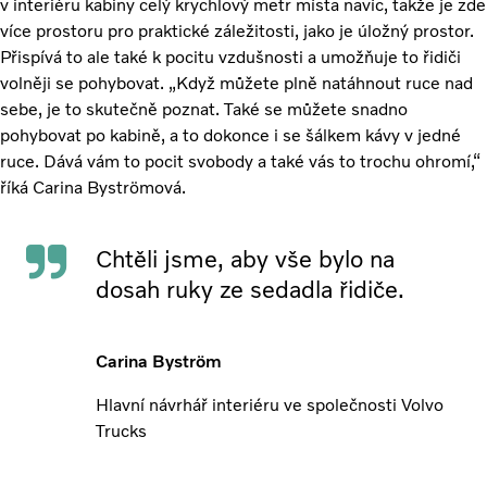
v interiéru kabiny celý krychlový metr místa navíc, takže je zde
více prostoru pro praktické záležitosti, jako je úložný prostor.
Přispívá to ale také k pocitu vzdušnosti a umožňuje to řidiči
volněji se pohybovat. „Když můžete plně natáhnout ruce nad
sebe, je to skutečně poznat. Také se můžete snadno
pohybovat po kabině, a to dokonce i se šálkem kávy v jedné
ruce. Dává vám to pocit svobody a také vás to trochu ohromí,“
říká Carina Byströmová.
Chtěli jsme, aby vše bylo na
dosah ruky ze sedadla řidiče.
Carina Byström
Hlavní návrhář interiéru ve společnosti Volvo
Trucks