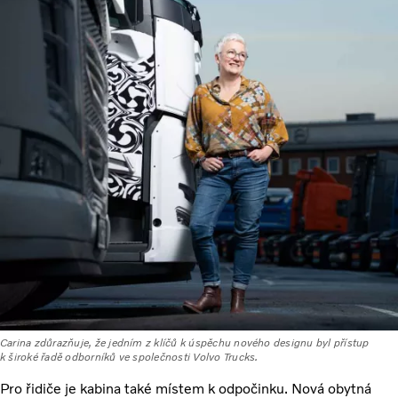
Carina zdůrazňuje, že jedním z klíčů k úspěchu nového designu byl přístup
k široké řadě odborníků ve společnosti Volvo Trucks.
Pro řidiče je kabina také místem k odpočinku. Nová obytná