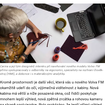
Carina a její tým designérů interiéru při navrhování nového modelu Volvo FM
přímo spolupracovaly s odborníky na ergonomii, specialisty na rozhraní člověk-
stroj (HMI), a dokonce i s materiálovými analytiky.
Kromě prostornosti je další věcí, která vás u nového Volva FM
okamžitě udeří do očí, výjimečná viditelnost z kabiny. Nová
kabina má větší a níže posazená okna, což řidiči poskytuje
mnohem lepší výhled, nová zpětná zrcátka a rohovou kameru
na straně spolujezdce. Bylo prokázáno, že lepší přímý výhled