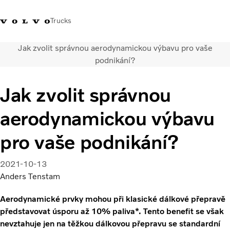
Trucks
Jak zvolit správnou aerodynamickou výbavu pro vaše
+420 271 021
Klub řidičů
Přihlášení k Volvo
Česká
podnikání?
111
Volvo
aplikacím
republika
Jak zvolit správnou
Segmentace
Modely
aerodynamickou výbavu
Služby
Použitá vozidla
pro vaše podnikání?
Servisní síť a prodej
Novinky
2021-10-13
Kontaktujte nás
Anders Tenstam
Kariéra
O nás
Aerodynamické prvky mohou při klasické dálkové přepravě
představovat úsporu až 10% paliva*. Tento benefit se však
nevztahuje jen na těžkou dálkovou přepravu se standardní