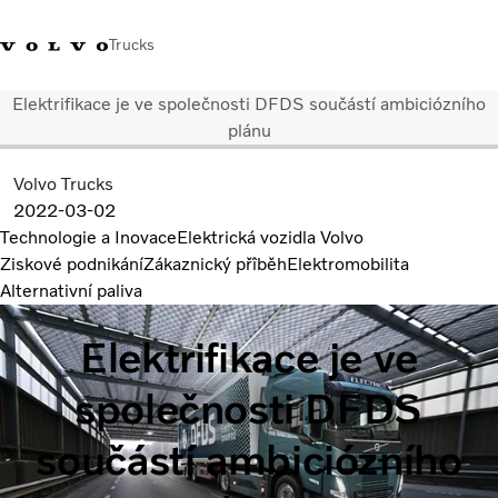
Trucks
Elektrifikace je ve společnosti DFDS součástí ambiciózního
+420 271 021 111
Klub řidičů Volvo
Přihlášení k Volvo aplikacím
Česká republi
plánu
Volvo Trucks
Segmentace
2022-03-02
Modely
Technologie a Inovace
Elektrická vozidla Volvo
Služby
Ziskové podnikání
Zákaznický přîběh
Elektromobilita
Použitá vozidla
Alternativní paliva
Servisní síť a prodej
Novinky
Elektrifikace je ve
Kontaktujte nás
Kariéra
společnosti DFDS
O nás
součástí ambiciózního