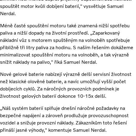
spouštět motor kvůli dobíjení baterií," vysvětluje Samuel
Nerdal.
Méně časté spouštění motoru také znamená nižší spotřebu
paliva a nižší dopady na životní prostředí. „Zaparkovaný
nákladní vůz s motorem spuštěným na volnoběh spotřebuje
přibližně tři litry paliva za hodinu. S naším řešením dokážeme
minimalizovat spouštění motoru na volnoběh, a tak výrazně
snížit náklady na palivo," říká Samuel Nerdal.
Nové gelové baterie nabízejí výrazně delší servisní životnost
než klasické olověné baterie, a navíc umožňují vyšší počet
dobíjecích cyklů. Za náročných provozních podmínek je
životnost gelových baterií dokonce 10-15x delší.
„Náš systém baterií splňuje dnešní náročné požadavky na
bezpečné napájení a zároveň prodlužuje provozuschopnost
vozidel a snižuje provozní náklady. Zákazníkům toto řešení
přináší jasné výhody," komentuje Samuel Nerdal.