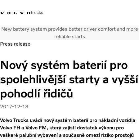
Trucks
New battery system provides better driver comfort and more
+420 271 021
Klub řidičů
Přihlášení k Volvo
Česká
reliable starts
111
Volvo
aplikacím
republika
Press release
Segmentace
Nový systém baterií pro
Modely
Služby
spolehlivější starty a vyšší
Použitá vozidla
Servisní síť a prodej
pohodlí řidičů
Novinky
Kontaktujte nás
2017-12-13
Kariéra
O nás
Volvo Trucks uvádí nový systém baterií pro nákladní vozidla
Volvo FH a Volvo FM, který zajistí dostatek výkonu pro
veškeré palubní vybavení a současně omezí riziko prostojů