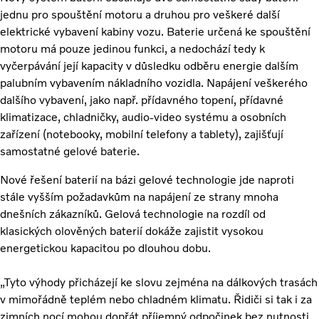
jednu pro spouštění motoru a druhou pro veškeré další
elektrické vybavení kabiny vozu. Baterie určená ke spouštění
motoru má pouze jedinou funkci, a nedochází tedy k
vyčerpávání její kapacity v důsledku odběru energie dalším
palubním vybavením nákladního vozidla. Napájení veškerého
dalšího vybavení, jako např. přídavného topení, přídavné
klimatizace, chladničky, audio-video systému a osobních
zařízení (notebooky, mobilní telefony a tablety), zajišťují
samostatné gelové baterie.
Nové řešení baterií na bázi gelové technologie jde naproti
stále vyšším požadavkům na napájení ze strany mnoha
dnešních zákazníků. Gelová technologie na rozdíl od
klasických olověných baterií dokáže zajistit vysokou
energetickou kapacitou po dlouhou dobu.
„Tyto výhody přicházejí ke slovu zejména na dálkových trasách
v mimořádně teplém nebo chladném klimatu. Řidiči si tak i za
zimních nocí mohou dopřát příjemný odpočinek bez nutnosti