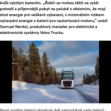
kvůli vybitým bateriím. „Řidiči se mohou těšit na vyšší
pohodlí a příjemnější pobyt na palubě s vědomím, že mají
dost energie pro veškeré vybavení, s minimálním rizikem
vyčerpání energie z baterií pro nastartování motoru,“ uvádí
Samuel Nerdal, produktový manažer pro elektrické a
elektronické systémy Volvo Trucks.
Nový systém baterií obsahuje dvě samostatné sady baterií -