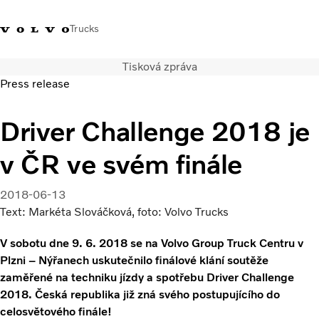
Trucks
Tisková zpráva
+420 271 021
Klub řidičů
Přihlášení k Volvo
Česká
Press release
111
Volvo
aplikacím
republika
Driver Challenge 2018 je
Segmentace
Modely
v ČR ve svém finále
Služby
Použitá vozidla
2018-06-13
Servisní síť a prodej
Text: Markéta Slováčková, foto: Volvo Trucks
Novinky
Kontaktujte nás
V sobotu dne 9. 6. 2018 se na Volvo Group Truck Centru v
Kariéra
Plzni – Nýřanech uskutečnilo finálové klání soutěže
O nás
zaměřené na techniku jízdy a spotřebu Driver Challenge
2018. Česká republika již zná svého postupujícího do
celosvětového finále!