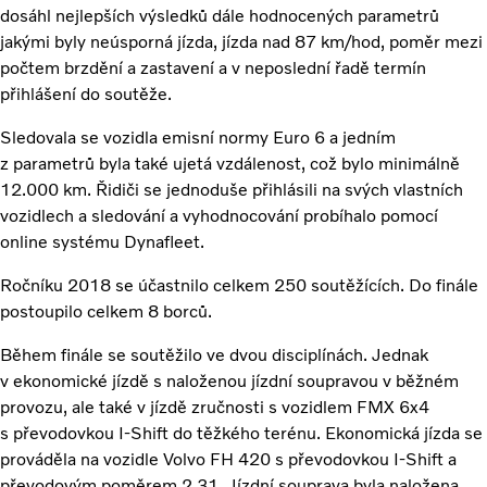
dosáhl nejlepších výsledků dále hodnocených parametrů
jakými byly neúsporná jízda, jízda nad 87 km/hod, poměr mezi
počtem brzdění a zastavení a v neposlední řadě termín
přihlášení do soutěže.
Sledovala se vozidla emisní normy Euro 6 a jedním
z parametrů byla také ujetá vzdálenost, což bylo minimálně
12.000 km. Řidiči se jednoduše přihlásili na svých vlastních
vozidlech a sledování a vyhodnocování probíhalo pomocí
online systému Dynafleet.
Ročníku 2018 se účastnilo celkem 250 soutěžících. Do finále
postoupilo celkem 8 borců.
Během finále se soutěžilo ve dvou disciplínách. Jednak
v ekonomické jízdě s naloženou jízdní soupravou v běžném
provozu, ale také v jízdě zručnosti s vozidlem FMX 6x4
s převodovkou I-Shift do těžkého terénu. Ekonomická jízda se
prováděla na vozidle Volvo FH 420 s převodovkou I-Shift a
převodovým poměrem 2,31. Jízdní souprava byla naložena