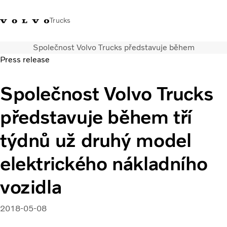
Trucks
Společnost Volvo Trucks představuje během
+420 271 021
Klub řidičů
Přihlášení k Volvo
Česká
Press release
111
Volvo
aplikacím
republika
Společnost Volvo Trucks
Segmentace
Modely
představuje během tří
Služby
Použitá vozidla
týdnů už druhý model
Servisní síť a prodej
elektrického nákladního
Novinky
Kontaktujte nás
vozidla
Kariéra
O nás
2018-05-08