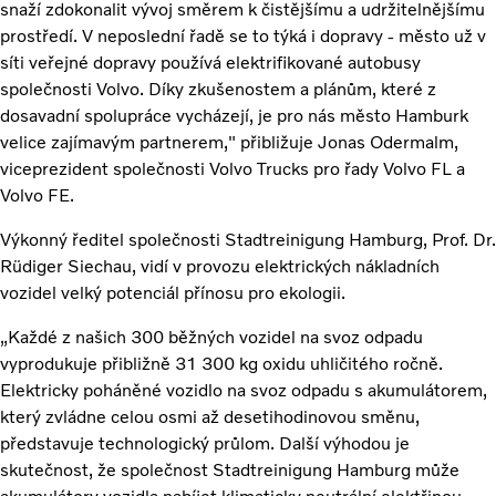
snaží zdokonalit vývoj směrem k čistějšímu a udržitelnějšímu
prostředí. V neposlední řadě se to týká i dopravy - město už v
síti veřejné dopravy používá elektrifikované autobusy
společnosti Volvo. Díky zkušenostem a plánům, které z
dosavadní spolupráce vycházejí, je pro nás město Hamburk
velice zajímavým partnerem," přibližuje Jonas Odermalm,
viceprezident společnosti Volvo Trucks pro řady Volvo FL a
Volvo FE.
Výkonný ředitel společnosti Stadtreinigung Hamburg, Prof. Dr.
Rüdiger Siechau, vidí v provozu elektrických nákladních
vozidel velký potenciál přínosu pro ekologii.
„Každé z našich 300 běžných vozidel na svoz odpadu
vyprodukuje přibližně 31 300 kg oxidu uhličitého ročně.
Elektricky poháněné vozidlo na svoz odpadu s akumulátorem,
který zvládne celou osmi až desetihodinovou směnu,
představuje technologický průlom. Další výhodou je
skutečnost, že společnost Stadtreinigung Hamburg může