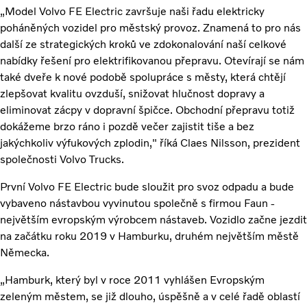
„Model Volvo FE Electric završuje naši řadu elektricky
poháněných vozidel pro městský provoz. Znamená to pro nás
další ze strategických kroků ve zdokonalování naší celkové
nabídky řešení pro elektrifikovanou přepravu. Otevírají se nám
také dveře k nové podobě spolupráce s městy, která chtějí
zlepšovat kvalitu ovzduší, snižovat hlučnost dopravy a
eliminovat zácpy v dopravní špičce. Obchodní přepravu totiž
dokážeme brzo ráno i pozdě večer zajistit tiše a bez
jakýchkoliv výfukových zplodin," říká Claes Nilsson, prezident
společnosti Volvo Trucks.
První Volvo FE Electric bude sloužit pro svoz odpadu a bude
vybaveno nástavbou vyvinutou společně s firmou Faun -
největším evropským výrobcem nástaveb. Vozidlo začne jezdit
na začátku roku 2019 v Hamburku, druhém největším městě
Německa.
„Hamburk, který byl v roce 2011 vyhlášen Evropským
zeleným městem, se již dlouho, úspěšně a v celé řadě oblastí