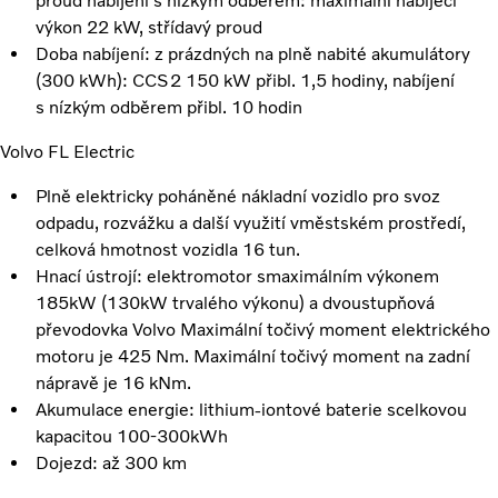
proud nabíjení s nízkým odběrem: maximální nabíjecí
výkon 22 kW, střídavý proud
Doba nabíjení: z prázdných na plně nabité akumulátory
(300 kWh): CCS2 150 kW přibl. 1,5 hodiny, nabíjení
s nízkým odběrem přibl. 10 hodin
Volvo FL Electric
Plně elektricky poháněné nákladní vozidlo pro svoz
odpadu, rozvážku a další využití vměstském prostředí,
celková hmotnost vozidla 16 tun.
Hnací ústrojí: elektromotor smaximálním výkonem
185kW (130kW trvalého výkonu) a dvoustupňová
převodovka Volvo Maximální točivý moment elektrického
motoru je 425 Nm. Maximální točivý moment na zadní
nápravě je 16 kNm.
Akumulace energie: lithium-iontové baterie scelkovou
kapacitou 100-300kWh
Dojezd: až 300 km