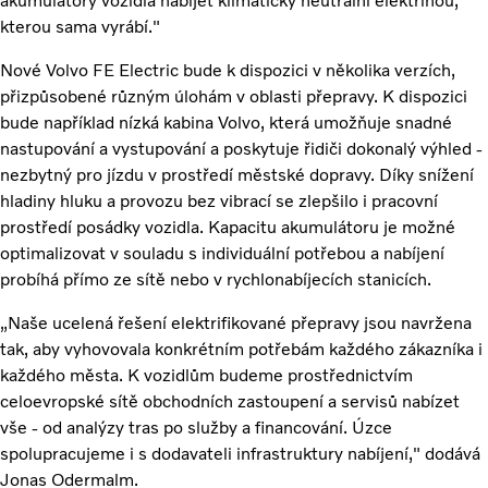
akumulátory vozidla nabíjet klimaticky neutrální elektřinou,
kterou sama vyrábí."
Nové Volvo FE Electric bude k dispozici v několika verzích,
přizpůsobené různým úlohám v oblasti přepravy. K dispozici
bude například nízká kabina Volvo, která umožňuje snadné
nastupování a vystupování a poskytuje řidiči dokonalý výhled -
nezbytný pro jízdu v prostředí městské dopravy. Díky snížení
hladiny hluku a provozu bez vibrací se zlepšilo i pracovní
prostředí posádky vozidla. Kapacitu akumulátoru je možné
optimalizovat v souladu s individuální potřebou a nabíjení
probíhá přímo ze sítě nebo v rychlonabíjecích stanicích.
„Naše ucelená řešení elektrifikované přepravy jsou navržena
tak, aby vyhovovala konkrétním potřebám každého zákazníka i
každého města. K vozidlům budeme prostřednictvím
celoevropské sítě obchodních zastoupení a servisů nabízet
vše - od analýzy tras po služby a financování. Úzce
spolupracujeme i s dodavateli infrastruktury nabíjení," dodává
Jonas Odermalm.