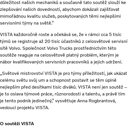
důležitost našich mechaniků a současně tato soutěž slouží ke
zlepšování našich dovedností, abychom dokázali zajišťovat
mimořádnou kvalitu služeb, poskytovaných těmi nejlepšími
servisními týmy na světě.“
VISTA každoročně roste a očekává se, že v rámci cca 5 tisíc
týmů se registruje až 20 tisíc účastníků z celosvětové servisní
sítě Volvo. Společnost Volvo Trucks prostřednictvím této
soutěže reaguje na celosvětově platný problém, kterým je
nábor kvalifikovaných servisních pracovníků a jejich udržení.
„Světové mistrovství VISTA je pro týmy příležitostí, jak ukázat
celému světu svůj um a schopnost postavit se těm úplně
nejlepším před desítkami tisíc diváků. VISTA není jen soutěž –
je to oslava týmové práce, různorodosti a talentu, a právě tím
je tento podnik jedinečný,“ vysvětluje Anna Rogbrantová,
vedoucí projektu VISTA.
O soutěži VISTA