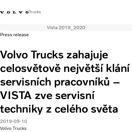
Trucks
Vista 2019_2020
+420 271 021 111
Klub řidičů Volvo
Přihlášení k Volvo aplikacím
Česká republi
Press release
Segmentace
Volvo Trucks zahajuje
Modely
celosvětově největší klání
Služby
Použitá vozidla
servisních pracovníků –
Servisní síť a prodej
Novinky
VISTA zve servisní
Kontaktujte nás
Kariéra
techniky z celého světa
O nás
2019-09-10
Volvo Trucks