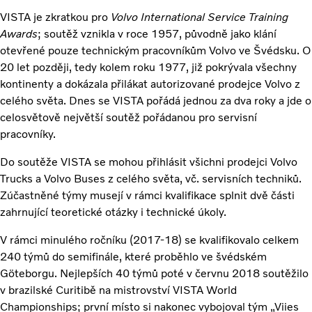
VISTA je zkratkou pro
Volvo International Service Training
Awards
; soutěž vznikla v roce 1957, původně jako klání
otevřené pouze technickým pracovníkům Volvo ve Švédsku. O
20 let později, tedy kolem roku 1977, již pokrývala všechny
kontinenty a dokázala přilákat autorizované prodejce Volvo z
celého světa. Dnes se VISTA pořádá jednou za dva roky a jde o
celosvětově největší soutěž pořádanou pro servisní
pracovníky.
Do soutěže VISTA se mohou přihlásit všichni prodejci Volvo
Trucks a Volvo Buses z celého světa, vč. servisních techniků.
Zúčastněné týmy musejí v rámci kvalifikace splnit dvě části
zahrnující teoretické otázky i technické úkoly.
V rámci minulého ročníku (2017-18) se kvalifikovalo celkem
240 týmů do semifinále, které proběhlo ve švédském
Göteborgu. Nejlepších 40 týmů poté v červnu 2018 soutěžilo
v brazilské Curitibě na mistrovství VISTA World
Championships; první místo si nakonec vybojoval tým „Viies