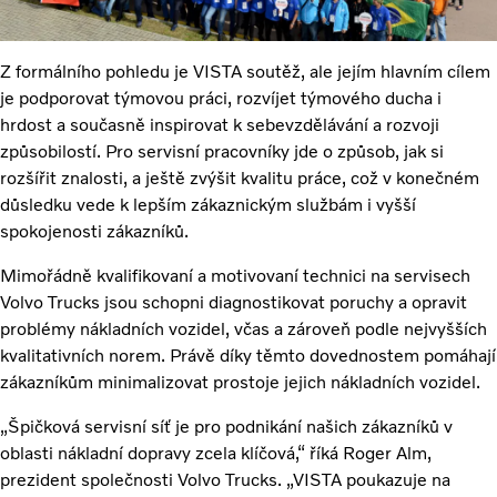
Z formálního pohledu je VISTA soutěž, ale jejím hlavním cílem
je podporovat týmovou práci, rozvíjet týmového ducha i
hrdost a současně inspirovat k sebevzdělávání a rozvoji
způsobilostí. Pro servisní pracovníky jde o způsob, jak si
rozšířit znalosti, a ještě zvýšit kvalitu práce, což v konečném
důsledku vede k lepším zákaznickým službám i vyšší
spokojenosti zákazníků.
Mimořádně kvalifikovaní a motivovaní technici na servisech
Volvo Trucks jsou schopni diagnostikovat poruchy a opravit
problémy nákladních vozidel, včas a zároveň podle nejvyšších
kvalitativních norem. Právě díky těmto dovednostem pomáhají
zákazníkům minimalizovat prostoje jejich nákladních vozidel.
„Špičková servisní síť je pro podnikání našich zákazníků v
oblasti nákladní dopravy zcela klíčová,“ říká Roger Alm,
prezident společnosti Volvo Trucks. „VISTA poukazuje na