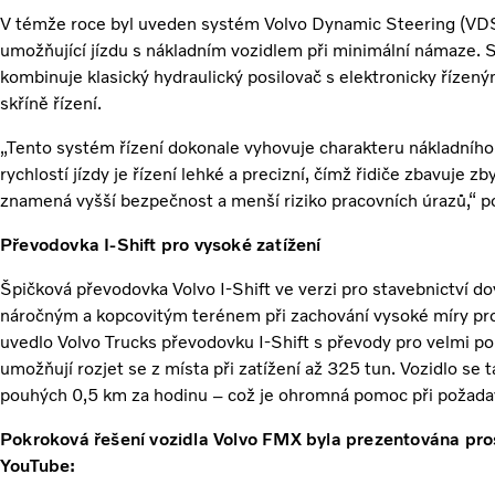
V témže roce byl uveden systém Volvo Dynamic Steering (VDS)
umožňující jízdu s nákladním vozidlem při minimální námaze.
kombinuje klasický hydraulický posilovač s elektronicky říz
skříně řízení.
„Tento systém řízení dokonale vyhovuje charakteru nákladního 
rychlostí jízdy je řízení lehké a precizní, čímž řidiče zbavuje
znamená vyšší bezpečnost a menší riziko pracovních úrazů,“ po
Převodovka I-Shift pro vysoké zatížení
Špičková převodovka Volvo I-Shift ve verzi pro stavebnictví d
náročným a kopcovitým terénem při zachování vysoké míry prod
uvedlo Volvo Trucks převodovku I-Shift s převody pro velmi po
umožňují rozjet se z místa při zatížení až 325 tun. Vozidlo se
pouhých 0,5 km za hodinu – což je ohromná pomoc při požada
Pokroková řešení vozidla Volvo FMX byla prezentována pro
YouTube: