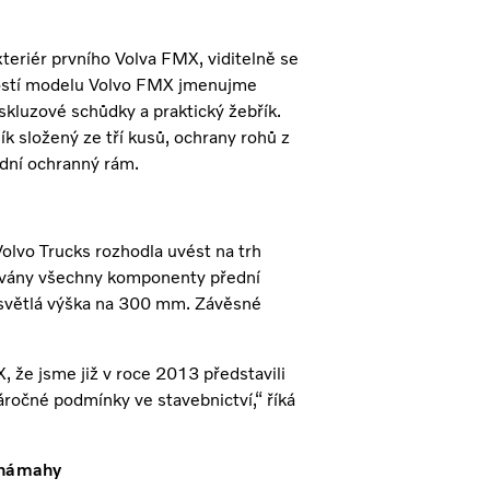
teriér prvního Volva FMX, viditelně se
stností modelu Volvo FMX jmenujme
skluzové schůdky a praktický žebřík.
ík složený ze tří kusů, ochrany rohů z
ední ochranný rám.
olvo Trucks rozhodla uvést na trh
covány všechny komponenty přední
světlá výška na 300 mm. Závěsné
že jsme již v roce 2013 představili
áročné podmínky ve stavebnictví,“ říká
 námahy