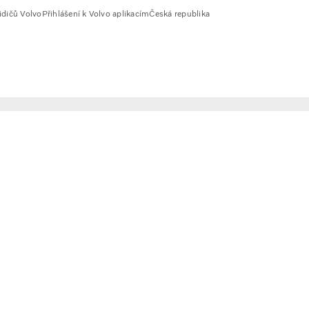
idičů Volvo
Přihlášení k Volvo aplikacím
Česká republika