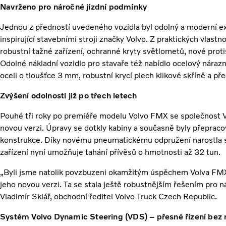
Navrženo pro náročné jízdní podmínky
Jednou z předností uvedeného vozidla byl odolný a moderní ex
inspirující stavebními stroji značky Volvo. Z praktických vla
robustní tažné zařízení, ochranné kryty světlometů, nové proti
Odolné nákladní vozidlo pro stavaře též nabídlo ocelový nárazn
oceli o tloušťce 3 mm, robustní krycí plech klikové skříně a př
Zvýšení odolnosti již po třech letech
Pouhé tři roky po premiéře modelu Volvo FMX se společnost V
novou verzi. Úpravy se dotkly kabiny a současně byly přepra
konstrukce. Díky novému pneumatickému odpružení narostla 
zařízení nyní umožňuje tahání přívěsů o hmotnosti až 32 tun.
„Byli jsme natolik povzbuzeni okamžitým úspěchem Volva FMX, 
jeho novou verzi. Ta se stala ještě robustnějším řešením pro n
Vladimír Sklář, obchodní ředitel Volvo Truck Czech Republic.
Systém Volvo Dynamic Steering (VDS) – přesné řízení bez