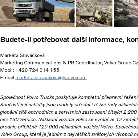
Budete-li potřebovat další informace, kon
Markéta Slováčková
Marketing Communications & PR Coordinator, Volvo Group Czec
Mobil: +420 724 914 155
E-mail
marketa.slovackova@volvo.com
Společnost Volvo Trucks poskytuje kompletní přepravní řešení 
Součástí její nabídky jsou modely střední i těžké řady nákladn
globální sítě obchodních a servisních zastoupení čítající 2 200 
než 130 zemích. Nákladní vozidla Volvo se vyrábí ve 12 zemíc
prodalo přibližně 120 000 nákladních vozidel Volvo. Společnos
Volvo Group, která je jedním z největších světových výrobců n