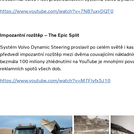
https://www.youtube.com/watch?v=7N87uxyDQT0
Impozantní rozštěp – The Epic Split
Systém Volvo Dynamic Steering proslavil po celém světě i k
předvedl impozantní rozštěp mezi dvěma couvajícími nákladním
bezmála 100 miliony zhlédnutími na YouTube je mnohými pova
reklamních spotů všech dob.
https://www.youtube.com/watch?v=M7FIvfx5J10