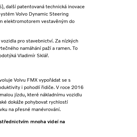
, další patentovaná technická inovace
 Systém Volvo Dynamic Steering
eným elektromotorem vestavěným do
vozidla pro stavebnictví. Za nízkých
 zbytečného namáhání paží a ramen. To
dotýká Vladimír Sklář.
ovoluje Volvu FMX vypořádat se s
uktivity i pohodlí řidiče. V roce 2016
malou jízdu, které nákladnímu vozidlu
 také dokáže pohybovat rychlostí
vku na přesné manévrování.
střednictvím mnoha videí na