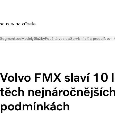
Trucks
Segmentace
Modely
Služby
Použitá vozidla
Servisní síť a prodej
Novin
Novinky
Tiskové zprávy
Volvo FMX slaví 10 let na trhu v t
Volvo FMX slaví 10 l
těch nejnáročnějšíc
podmínkách