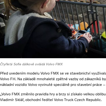
Čtyřletá Sofie dálkově ovládá Volvo FMX
Před uvedením modelu Volvo FMX se ve stavebnictví využívala
Volvo FH. Na základě mnohaleté zpětné vazby od zákazníků b
nákladní vozidlo Volvo vyvinuté speciálně pro stavební práce 
„Volvo FMX změnilo pravidla hry a brzy si získalo velkou oblibu 
Vladimír Sklář, obchodní ředitel Volvo Truck Czech Republic.