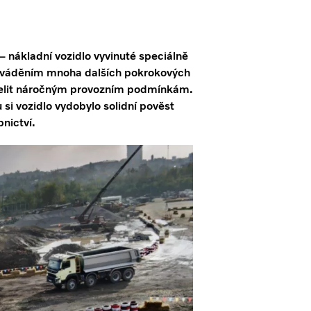
 nákladní vozidlo vyvinuté speciálně
uváděním mnoha dalších pokrokových
 čelit náročným provozním podmínkám.
si vozidlo vydobylo solidní pověst
nictví.