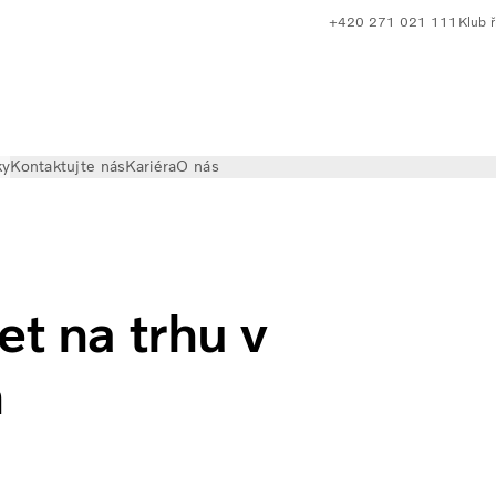
+420 271 021 111
Klub ř
ky
Kontaktujte nás
Kariéra
O nás
ěch nejnáročnějších podmínkách
et na trhu v
h