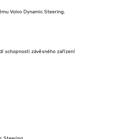
tému Volvo Dynamic Steering.
ádí schopnosti závěsného zařízení
c Steering.