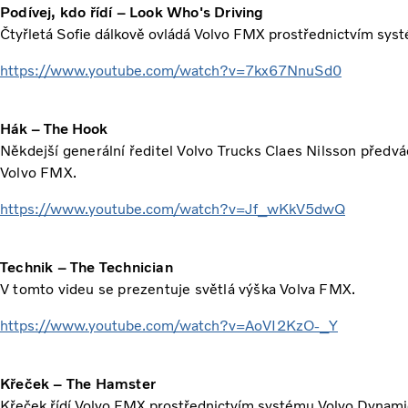
Podívej, kdo řídí – Look Who's Driving
Čtyřletá Sofie dálkově ovládá Volvo FMX prostřednictvím sys
https://www.youtube.com/watch?v=7kx67NnuSd0
Hák – The Hook
Někdejší generální ředitel Volvo Trucks Claes Nilsson předv
Volvo FMX.
https://www.youtube.com/watch?v=Jf_wKkV5dwQ
Technik – The Technician
V tomto videu se prezentuje světlá výška Volva FMX.
https://www.youtube.com/watch?v=AoVI2KzO-_Y
Křeček – The Hamster
Křeček řídí Volvo FMX prostřednictvím systému Volvo Dynami