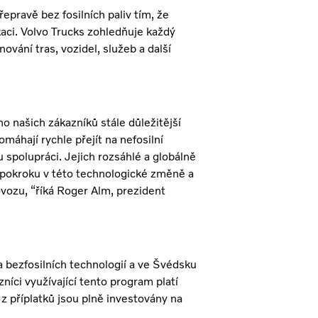
pravě bez fosilních paliv tím, že
kaci. Volvo Trucks zohledňuje každý
ování tras, vozidel, služeb a další
o našich zákazníků stále důležitější
máhají rychle přejít na nefosilní
 spolupráci. Jejich rozsáhlé a globálně
 pokroku v této technologické změně a
ovozu, “říká Roger Alm, prezident
 a bezfosilních technologií a ve Švédsku
íci využívající tento program platí
 z příplatků jsou plně investovány na