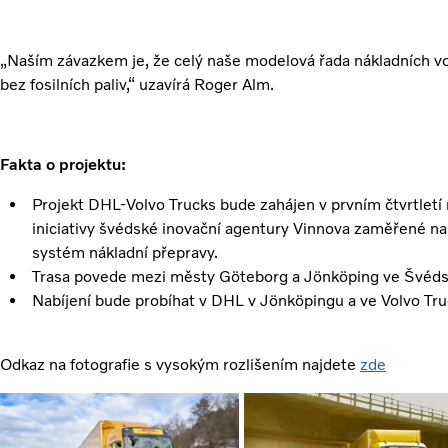
„Naším závazkem je, že celý naše modelová řada nákladních v
bez fosilních paliv,“ uzavírá Roger Alm.
Fakta o projektu:
Projekt DHL-Volvo Trucks bude zahájen v prvním čtvrtletí
iniciativy švédské inovační agentury Vinnova zaměřené na
systém nákladní přepravy.
Trasa povede mezi městy Göteborg a Jönköping ve Švéds
Nabíjení bude probíhat v DHL v Jönköpingu a ve Volvo Tr
Odkaz na fotografie s vysokým rozlišením najdete
zde