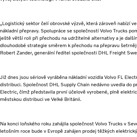
„Logistický sektor čelí obrovské výzvě, která zároveň nabízí v
nákladní přepravy. Spolupráce se společností Volvo Trucks po
ještě větší roli při přechodu na udržitelné alternativy a je 
dlouhodobé strategie směrem k přechodu na přepravu šetrnější
Robert Zander, generální ředitel společnosti DHL Freight Sw
Již dnes jsou sériově vyráběna nákladní vozidla Volvo FL Elect
distribuci. Společnost DHL Supply Chain nedávno uvedla do 
Electric, čímž představila první účelově vyrobené, plně elektri
městskou distribuci ve Velké Británii.
Na konci loňského roku zahájila společnost Volvo Trucks v Sev
letošním roce bude v Evropě zahájen prodej těžkých elektrický