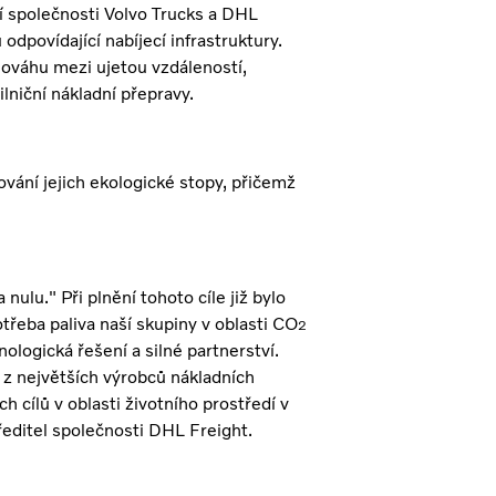
í společnosti Volvo Trucks a DHL
odpovídající nabíjecí infrastruktury.
váhu mezi ujetou vzdáleností,
niční nákladní přepravy.
vání jejich ekologické stopy, přičemž
nulu." Při plnění tohoto cíle již bylo
řeba paliva naší skupiny v oblasti CO
2
ologická řešení a silné partnerství.
 z největších výrobců nákladních
h cílů v oblasti životního prostředí v
 ředitel společnosti DHL Freight.