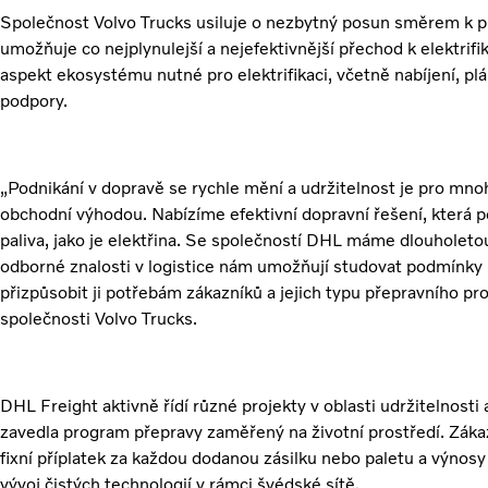
Společnost Volvo Trucks usiluje o nezbytný posun směrem k pře
umožňuje co nejplynulejší a nejefektivnější přechod k elektrifi
aspekt ekosystému nutné pro elektrifikaci, včetně nabíjení, plán
podpory.
„Podnikání v dopravě se rychle mění a udržitelnost je pro mnoh
obchodní výhodou. Nabízíme efektivní dopravní řešení, která po
paliva, jako je elektřina. Se společností DHL máme dlouholetou
odborné znalosti v logistice nám umožňují studovat podmínky
přizpůsobit ji potřebám zákazníků a jejich typu přepravního pr
společnosti Volvo Trucks.
DHL Freight aktivně řídí různé projekty v oblasti udržitelnosti
zavedla program přepravy zaměřený na životní prostředí. Zákazn
fixní příplatek za každou dodanou zásilku nebo paletu a výnosy
vývoj čistých technologií v rámci švédské sítě.