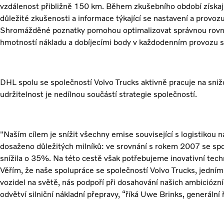
vzdálenost přibližně 150 km. Během zkušebního období získaj
důležité zkušenosti a informace týkající se nastavení a provozu 
Shromážděné poznatky pomohou optimalizovat správnou rovno
hmotností nákladu a dobíjecími body v každodenním provozu sil
DHL spolu se společností Volvo Trucks aktivně pracuje na snižo
udržitelnost je nedílnou součástí strategie společností.
"Naším cílem je snížit všechny emise související s logistikou na 
dosaženo důležitých milníků: ve srovnání s rokem 2007 se spot
snížila o 35%. Na této cestě však potřebujeme inovativní techn
Věřím, že naše spolupráce se společností Volvo Trucks, jedním
vozidel na světě, nás podpoří při dosahování našich ambiciózníc
odvětví silniční nákladní přepravy, “říká Uwe Brinks, generální