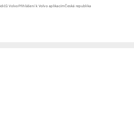
idičů Volvo
Přihlášení k Volvo aplikacím
Česká republika
ovou přepravu