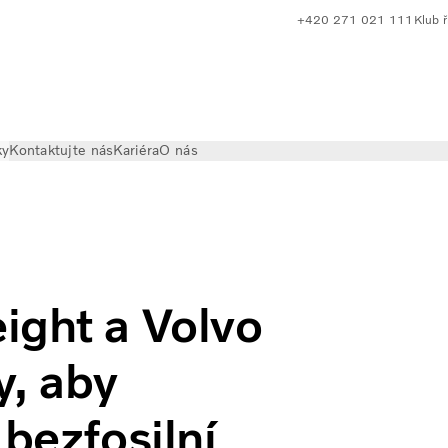
+420 271 021 111
Klub ř
ky
Kontaktujte nás
Kariéra
O nás
ks spojily své síly, aby urychlily přechod na bezfosilní dálk
ight a Volvo
y, aby
 bezfosilní