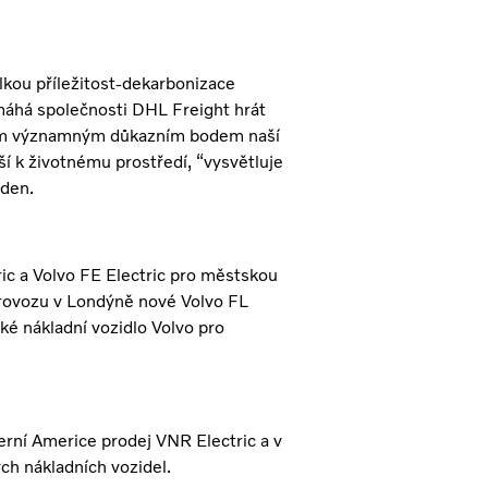
elkou příležitost-dekarbonizace
máhá společnosti DHL Freight hrát
dalším významným důkazním bodem naší
 k životnému prostředí, “vysvětluje
eden.
ric a Volvo FE Electric pro městskou
provozu v Londýně nové Volvo FL
cké nákladní vozidlo Volvo pro
erní Americe prodej VNR Electric a v
ch nákladních vozidel.