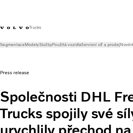
Trucks
Segmentace
Modely
Služby
Použitá vozidla
Servisní síť a prodej
Novin
Novinky
Tiskové zprávy
Společnosti DHL Freight a Volvo Truc
Press release
Společnosti DHL Fre
Trucks spojily své síl
urychlily přechod na