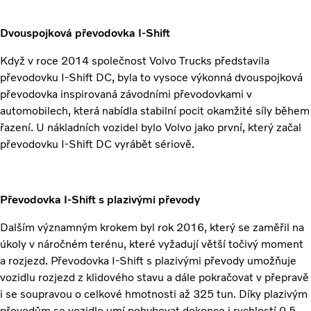
Dvouspojková převodovka I-Shift
Když v roce 2014 společnost Volvo Trucks představila
převodovku I-Shift DC, byla to vysoce výkonná dvouspojková
převodovka inspirovaná závodními převodovkami v
automobilech, která nabídla stabilní pocit okamžité síly během
řazení. U nákladních vozidel bylo Volvo jako první, který začal
převodovku I-Shift DC vyrábět sériově.
Převodovka I-Shift s plazivými převody
Dalším významným krokem byl rok 2016, který se zaměřil na
úkoly v náročném terénu, které vyžadují větší točivý moment
a rozjezd. Převodovka I-Shift s plazivými převody umožňuje
vozidlu rozjezd z klidového stavu a dále pokračovat v přepravě
i se soupravou o celkové hmotnosti až 325 tun. Díky plazivým
převodům se vozidlo umí pohybovat dokonce i rychlostí 0,5