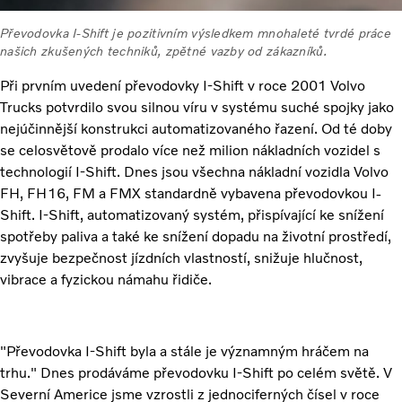
Převodovka I-Shift je pozitivním výsledkem mnohaleté tvrdé práce
našich zkušených techniků, zpětné vazby od zákazníků.
Při prvním uvedení převodovky I-Shift v roce 2001 Volvo
Trucks potvrdilo svou silnou víru v systému suché spojky jako
nejúčinnější konstrukci automatizovaného řazení. Od té doby
se celosvětově prodalo více než milion nákladních vozidel s
technologií I-Shift. Dnes jsou všechna nákladní vozidla Volvo
FH, FH16, FM a FMX standardně vybavena převodovkou I-
Shift. I-Shift, automatizovaný systém, přispívající ke snížení
spotřeby paliva a také ke snížení dopadu na životní prostředí,
zvyšuje bezpečnost jízdních vlastností, snižuje hlučnost,
vibrace a fyzickou námahu řidiče.
"Převodovka I-Shift byla a stále je významným hráčem na
trhu." Dnes prodáváme převodovku I-Shift po celém světě. V
Severní Americe jsme vzrostli z jednociferných čísel v roce