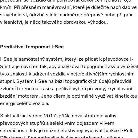
km/h. Při přesném manévrování, které je důležité například ve
stavebnictví, údržbě silnic, nadměrné přepravě nebo při práci
v lesnictví, je něco takového obrovskou výhodou.
Prediktivní tempomat I-See
I-See je samostatný systém, který lze přidat k převodovce I-
Shift a je navržen tak, aby analyzoval topografii trasy a využíval
tyto znalosti k udržení vozidla v nejefektivnějším rychlostním
stupni. Systém I-See na bázi topografických údajů předvídá
zvlnění terénu na trase a pečlivě vybírá převody, zrychlování i
brzdění motorem. Jeho cílem je optimálně využívat kinetickou
energii celého vozidla.
S aktualizací v roce 2017, přišla nová strategie volby
převodových stupňů a selektivním dojezdem vlivem
setrvačnosti, kdy je možné efektivněji využívat funkce I-Roll.
Díky tomu I-See optimalizuje čas na přeřazení z důvodu