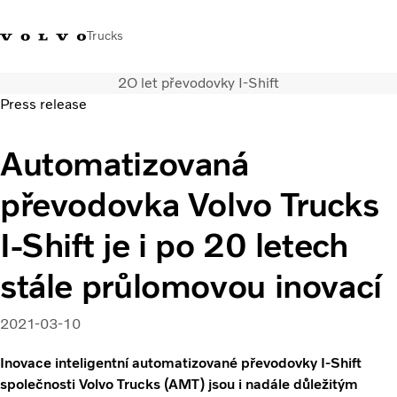
Trucks
2O let převodovky I-Shift
+420 271 021
Klub řidičů
Přihlášení k Volvo
Česká
Press release
111
Volvo
aplikacím
republika
Automatizovaná
Segmentace
Modely
převodovka Volvo Trucks
Služby
Použitá vozidla
I-Shift je i po 20 letech
Servisní síť a prodej
stále průlomovou inovací
Novinky
Kontaktujte nás
Kariéra
2021-03-10
O nás
Inovace inteligentní automatizované převodovky I-Shift
společnosti Volvo Trucks (AMT) jsou i nadále důležitým