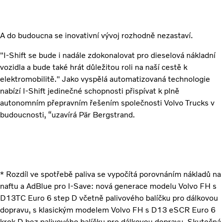
A do budoucna se inovativní vývoj rozhodně nezastaví.
"I-Shift se bude i nadále zdokonalovat pro dieselová nákladní
vozidla a bude také hrát důležitou roli na naší cestě k
elektromobilitě." Jako vyspělá automatizovaná technologie
nabízí I-Shift jedinečné schopnosti přispívat k plně
autonomním přepravním řešením společnosti Volvo Trucks v
budoucnosti, “uzavírá Pär Bergstrand.
* Rozdíl ve spotřebě paliva se vypočítá porovnáním nákladů na
naftu a AdBlue pro I-Save: nová generace modelu Volvo FH s
D13TC Euro 6 step D včetně palivového balíčku pro dálkovou
dopravu, s klasickým modelem Volvo FH s D13 eSCR Euro 6
krok D bez palivového balíčku pro dálkovou dopravu. Skutečná