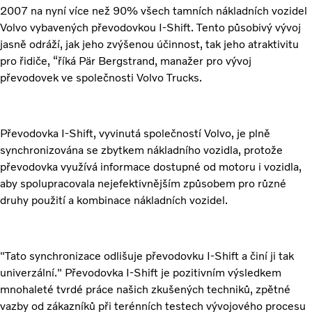
2007 na nyní více než 90% všech tamních nákladních vozidel
Volvo vybavených převodovkou I-Shift. Tento působivý vývoj
jasně odráží, jak jeho zvýšenou účinnost, tak jeho atraktivitu
pro řidiče, “říká Pär Bergstrand, manažer pro vývoj
převodovek ve společnosti Volvo Trucks.
Převodovka I-Shift, vyvinutá společností Volvo, je plně
synchronizována se zbytkem nákladního vozidla, protože
převodovka využívá informace dostupné od motoru i vozidla,
aby spolupracovala nejefektivnějším způsobem pro různé
druhy použití a kombinace nákladních vozidel.
"Tato synchronizace odlišuje převodovku I-Shift a činí ji tak
univerzální." Převodovka I-Shift je pozitivním výsledkem
mnohaleté tvrdé práce našich zkušených techniků, zpětné
vazby od zákazníků při terénních testech vývojového procesu