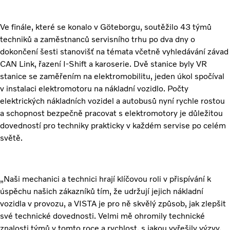
Ve finále, které se konalo v Göteborgu, soutěžilo 43 týmů
techniků a zaměstnanců servisního trhu po dva dny o
dokončení šesti stanovišť na témata včetně vyhledávání závad
CAN Link, řazení I-Shift a karoserie. Dvě stanice byly VR
stanice se zaměřením na elektromobilitu, jeden úkol spočíval
v instalaci elektromotoru na nákladní vozidlo. Počty
elektrických nákladních vozidel a autobusů nyní rychle rostou
a schopnost bezpečně pracovat s elektromotory je důležitou
dovedností pro techniky prakticky v každém servise po celém
světě.
„Naši mechanici a technici hrají klíčovou roli v přispívání k
úspěchu našich zákazníků tím, že udržují jejich nákladní
vozidla v provozu, a VISTA je pro ně skvělý způsob, jak zlepšit
své technické dovednosti. Velmi mě ohromily technické
znalosti týmů v tomto roce a rychlost, s jakou vyřešily výzvy,