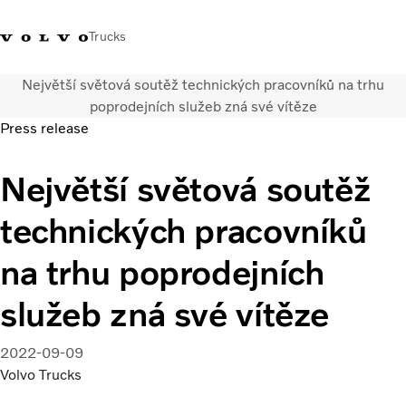
Trucks
Největší světová soutěž technických pracovníků na trhu
+420 271 021
Klub řidičů
Přihlášení k Volvo
Česká
poprodejních služeb zná své vítěze
111
Volvo
aplikacím
republika
Press release
Segmentace
Největší světová soutěž
Modely
Služby
technických pracovníků
Použitá vozidla
Servisní síť a prodej
na trhu poprodejních
Novinky
služeb zná své vítěze
Kontaktujte nás
Kariéra
O nás
2022-09-09
Volvo Trucks