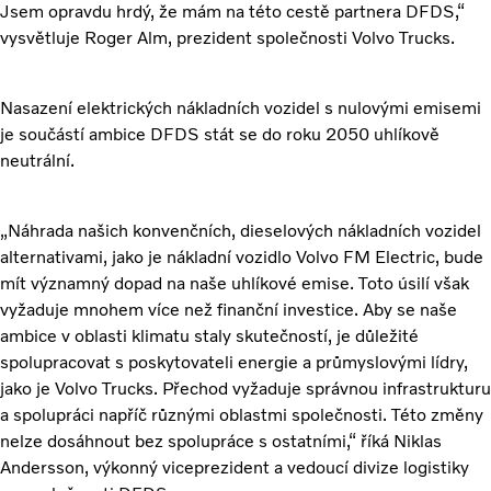
Jsem opravdu hrdý, že mám na této cestě partnera DFDS,“
vysvětluje Roger Alm, prezident společnosti Volvo Trucks.
Nasazení elektrických nákladních vozidel s nulovými emisemi
je součástí ambice DFDS stát se do roku 2050 uhlíkově
neutrální.
„Náhrada našich konvenčních, dieselových nákladních vozidel
alternativami, jako je nákladní vozidlo Volvo FM Electric, bude
mít významný dopad na naše uhlíkové emise. Toto úsilí však
vyžaduje mnohem více než finanční investice. Aby se naše
ambice v oblasti klimatu staly skutečností, je důležité
spolupracovat s poskytovateli energie a průmyslovými lídry,
jako je Volvo Trucks. Přechod vyžaduje správnou infrastrukturu
a spolupráci napříč různými oblastmi společnosti. Této změny
nelze dosáhnout bez spolupráce s ostatními,“ říká Niklas
Andersson, výkonný viceprezident a vedoucí divize logistiky