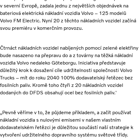
v severní Evropě, zadala jednu z největších objednávek na
bateriová elektrická nákladní vozidla Volvo – 125 modelů
Volvo FM Electric. Nyní 20 z těchto nákladních vozidel začíná
svou premiéru v komerčním provozu.
Čtrnáct nákladních vozidel nabíjených pomocí zelené elektřiny
bude nasazeno na přepravu do a z továrny na těžká nákladní
vozidla Volvo nedaleko Göteborgu. Iniciativa představuje
důležitý krok k dosažení cíle udržitelnosti společnosti Volvo
Trucks – mít do roku 2040 100% dodavatelský řetězec bez
fosilních paliv. Kromě toho čtyři z 20 nákladních vozidel
dodaných do DFDS obsahují ocel bez fosilních paliv.'
„Pevně věříme v to, že půjdeme příkladem, a začít používat
nákladní vozidla s nulovými emisemi v našem vlastním
dodavatelském řetězci je důležitou součástí naší strategie k
vytvoření udržitelného dopravního systému světové třídy.