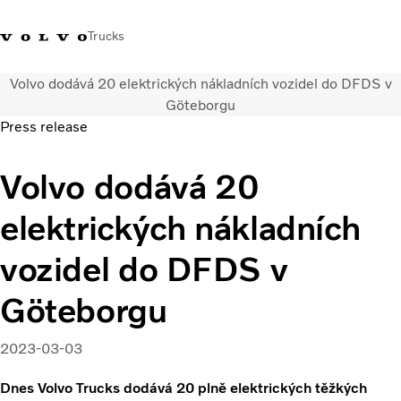
Trucks
Volvo dodává 20 elektrických nákladních vozidel do DFDS v
+420 271 021
Klub řidičů
Přihlášení k Volvo
Česká
Göteborgu
111
Volvo
aplikacím
republika
Press release
Segmentace
Volvo dodává 20
Modely
Služby
elektrických nákladních
Použitá vozidla
Servisní síť a prodej
vozidel do DFDS v
Novinky
Göteborgu
Kontaktujte nás
Kariéra
O nás
2023-03-03
Dnes Volvo Trucks dodává 20 plně elektrických těžkých