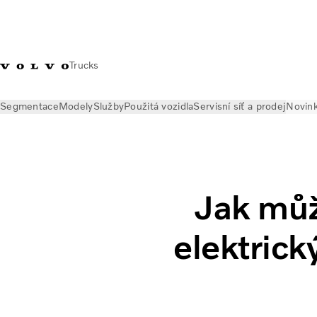
Trucks
Segmentace
Modely
Služby
Použitá vozidla
Servisní síť a prodej
Novin
Novinky
Postřehy o alternativních pohonech
Jak zvýšit dost
Jak můž
elektrick