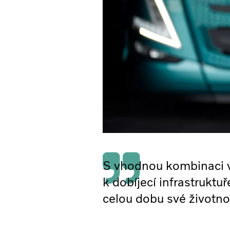
S vhodnou kombinaci vl
k dobíjecí infrastruktu
celou dobu své životnost