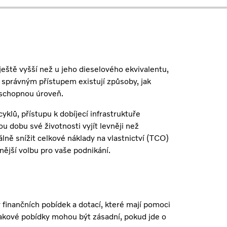
 ještě vyšší než u jeho dieselového ekvivalentu,
e správným přístupem existují způsoby, jak
ceschopnou úroveň.
klů, přístupu k dobíjecí infrastruktuře
ou dobu své životnosti vyjít levněji než
ně snížit celkové náklady na vlastnictví (TCO)
vnější volbu pro vaše podnikání.
 finančních pobídek a dotací, které mají pomoci
 Takové pobídky mohou být zásadní, pokud jde o