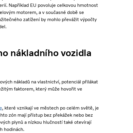
erií. Například EU povoluje celkovou hmotnost
dieselovým motorem, a v současné době se
žitečného zatížení by mohlo převážit výpočty
del.
ho nákladního vozidla
vých nákladů na vlastnictví, potenciál přilákat
ležitým faktorem, který může hovořit ve
e
, které vznikají ve městech po celém světě, je
těchto zón mají přístup bez překážek nebo bez
vých plynů a nízkou hlučností také otevírají
h hodinách.