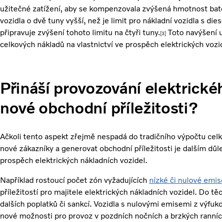
užitečné zatížení, aby se kompenzovala zvýšená hmotnost bat
vozidla o dvě tuny vyšší, než je limit pro nákladní vozidla s 
připravuje zvýšení tohoto limitu na čtyři tuny.
Toto navýšení u
[3]
celkových nákladů na vlastnictví ve prospěch elektrických vozi
Přináší provozování elektrické
nové obchodní příležitosti?
Ačkoli tento aspekt zřejmě nespadá do tradičního výpočtu celko
nové zákazníky a generovat obchodní příležitosti je dalším dů
prospěch elektrických nákladních vozidel.
Například rostoucí počet zón vyžadujících
nízké či nulové emis
příležitostí pro majitele elektrických nákladních vozidel. Do 
dalších poplatků či sankcí. Vozidla s nulovými emisemi z výfuko
nové možnosti pro provoz v pozdních nočních a brzkých ranníc