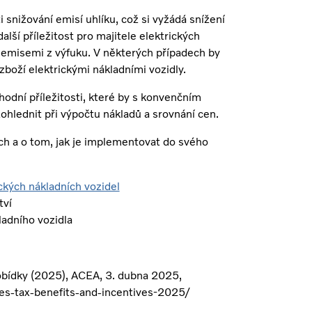
 snižování emisí uhlíku, což si vyžádá snížení
alší příležitost pro majitele elektrických
 emisemi z výfuku. V některých případech by
 zboží elektrickými nákladními vozidly.
chodní příležitosti, které by s konvenčním
hlednit při výpočtu nákladů a srovnání cen.
ch a o tom, jak je implementovat do svého
ických nákladních vozidel
tví
ladního vozidla
obídky (2025), ACEA, 3. dubna 2025,
es-tax-benefits-and-incentives-2025/