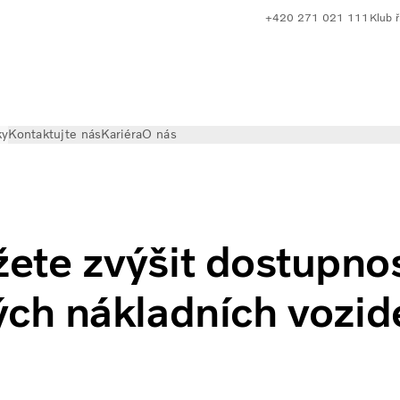
+420 271 021 111
Klub ř
ky
Kontaktujte nás
Kariéra
O nás
upnost elektrických nákladních vozidel
ete zvýšit dostupno
ých nákladních vozid