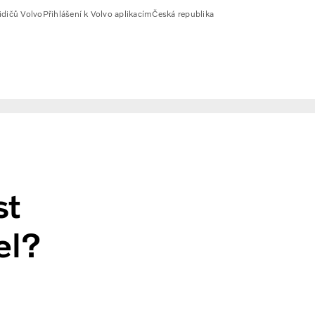
idičů Volvo
Přihlášení k Volvo aplikacím
Česká republika
st
el?