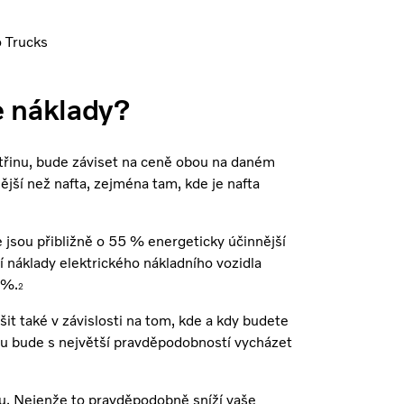
o Trucks
e náklady?
třinu, bude záviset na ceně obou na daném
ější než nafta, zejména tam, kde je nafta
 jsou přibližně o 55 % energeticky účinnější
í náklady elektrického nákladního vozidla
 %.
2
šit také v závislosti na tom, kde a kdy budete
pu bude s největší pravděpodobností vycházet
ku. Nejenže to pravděpodobně sníží vaše