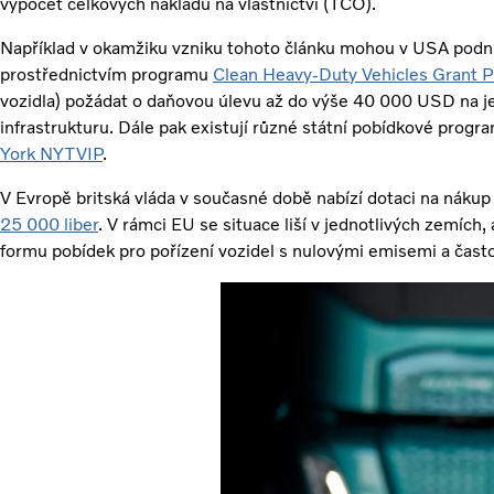
výpočet celkových nákladů na vlastnictví (TCO).
Například v okamžiku vzniku tohoto článku mohou v USA podniky
prostřednictvím programu
Clean Heavy-Duty Vehicles Grant 
vozidla) požádat o daňovou úlevu až do výše 40 000 USD na jed
infrastrukturu. Dále pak existují různé státní pobídkové progra
York NYTVIP
.
V Evropě britská vláda v současné době nabízí dotaci na nákup
25 000 liber
. V rámci EU se situace liší v jednotlivých zemích,
formu pobídek pro pořízení vozidel s nulovými emisemi a často 