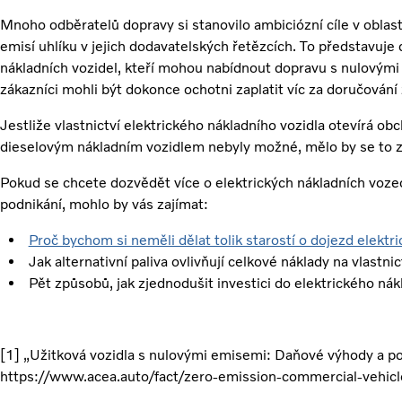
Mnoho odběratelů dopravy si stanovilo ambiciózní cíle v oblasti
emisí uhlíku v jejich dodavatelských řetězcích. To představuje d
nákladních vozidel, kteří mohou nabídnout dopravu s nulovými
zákazníci mohli být dokonce ochotni zaplatit víc za doručování
Jestliže vlastnictví elektrického nákladního vozidla otevírá ob
dieselovým nákladním vozidlem nebyly možné, mělo by se to zo
Pokud se chcete dozvědět více o elektrických nákladních voze
podnikání, mohlo by vás zajímat:
Proč bychom si neměli dělat tolik starostí o dojezd elektr
Jak alternativní paliva ovlivňují celkové náklady na vlastnic
Pět způsobů, jak zjednodušit investici do elektrického nák
[1] „Užitková vozidla s nulovými emisemi: Daňové výhody a p
https://www.acea.auto/fact/zero-emission-commercial-vehicl