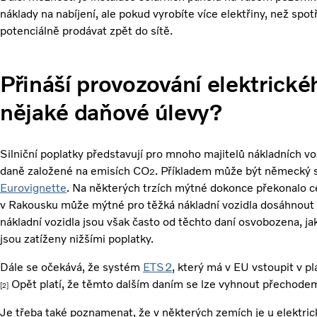
náklady na nabíjení, ale pokud vyrobíte více elektřiny, než sp
potenciálně prodávat zpět do sítě.
Přináší provozování elektrické
nějaké daňové úlevy?
Silniční poplatky představují pro mnoho majitelů nákladních voz
daně založené na emisích CO
. Příkladem může být německý
2
Eurovignette
. Na některých trzích mýtné dokonce překonalo ce
v Rakousku může mýtné pro těžká nákladní vozidla dosáhnout 
nákladní vozidla jsou však často od těchto daní osvobozena, j
jsou zatíženy nižšími poplatky.
Dále se očekává, že systém
ETS2
, který má v EU vstoupit v pl
Opět platí, že těmto dalším daním se lze vyhnout přechodem
[2]
Je třeba také poznamenat, že v některých zemích je u elektric