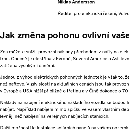
Niklas Andersson
Ředitel pro elektrická řešení, Volv
Jak změna pohonu ovlivní vaš
Zda můžete snížit provozní náklady přechodem z nafty na elek
trhu. Obecně je elektřina v Evropě, Severní Americe a Asii levn
zatížena vysokými daněmi.
Jednou z výhod elektrických pohonných jednotek je však to, že
než naftové. V závislosti na aktuálních cenách jsou tak provozn
v Evropě a USA nižší přibližně o třetinu a v Číně dokonce o 70
Náklady na nabíjení elektrického nákladního vozidla se budou li
nabíjet. Například nabíjení mimo špičku ve vašem vlastním de
levněji než nabíjení na veřejných nabíjecích stanicích.
Další možností je instalace solárních panelů na vašem pozem