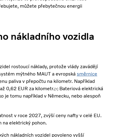
otřebujete, můžete přebytečnou energii
ho nákladního vozidla
idel rostoucí náklady, protože vlády zavádějí
 systém mýtného MAUT a evropská
směrnice
nu paliva v přepočtu na kilometr. Například
až 0,62 EUR za kilometr.
Bateriová elektrická
[1]
ako je tomu například v Německu, nebo alespoň
atnost v roce 2027, zvýší ceny nafty v celé EU.
 na elektrický pohon.
kých nákladních vozidel povoleno vyšší