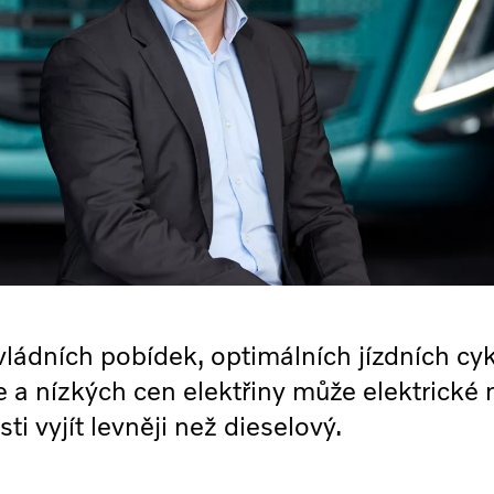
ádních pobídek, optimálních jízdních cyk
ře a nízkých cen elektřiny může elektrické 
i vyjít levněji než dieselový.