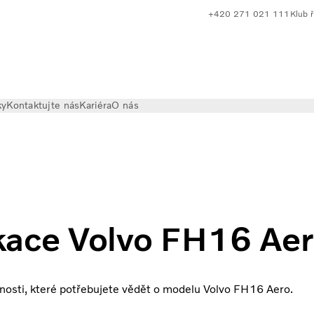
+420 271 021 111
Klub ř
ky
Kontaktujte nás
Kariéra
O nás
Aero
kace Volvo FH16 Ae
osti, které potřebujete vědět o modelu Volvo FH16 Aero.