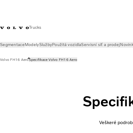
Trucks
Segmentace
Modely
Služby
Použitá vozidla
Servisní síť a prodej
Novin
Volvo FH16 Aero
Specifikace Volvo FH16 Aero
Modely
Modely
Volvo FH16 Aero
Specifikace Volvo FH16 
Specifi
Veškeré podrobn