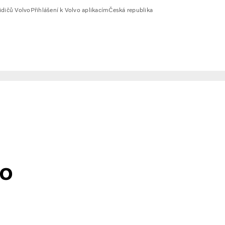
idičů Volvo
Přihlášení k Volvo aplikacím
Česká republika
ro