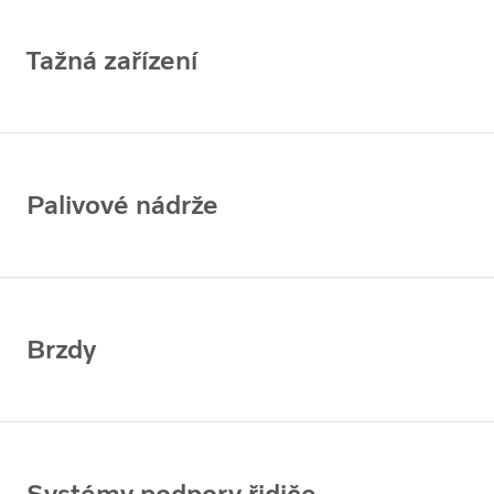
Tažná zařízení
Palivové nádrže
Brzdy
Systémy podpory řidiče