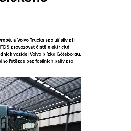
opě, a Volvo Trucks spojují síly při
DFDS provozovat čistě elektrické
adních vozidel Volvo blízko Göteborgu.
ého řetězce bez fosilních paliv pro