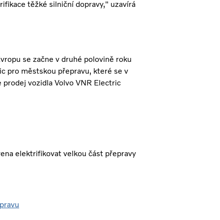
ifikace těžké silniční dopravy," uzavírá
vropu se začne v druhé polovině roku
ric pro městskou přepravu, které se v
e prodej vozidla Volvo VNR Electric
ena elektrifikovat velkou část přepravy
epravu