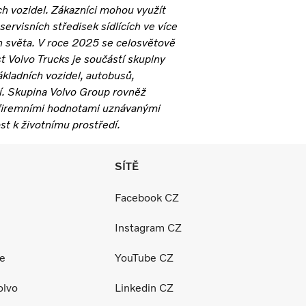
ích vozidel. Zákazníci mohou využít
servisních středisek sídlících ve více
h světa. V roce 2025 se celosvětově
t Volvo Trucks je součástí skupiny
ákladních vozidel, autobusů,
í. Skupina Volvo Group rovněž
i firemními hodnotami uznávanými
st k životnímu prostředí.
SÍTĚ
Facebook CZ
Instagram CZ
ce
YouTube CZ
olvo
Linkedin CZ