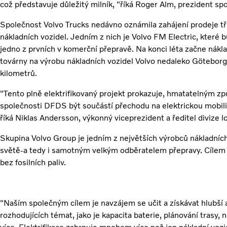
což představuje důležitý milník, "říká Roger Alm, prezident sp
Společnost Volvo Trucks nedávno oznámila zahájení prodeje tř
nákladních vozidel. Jedním z nich je Volvo FM Electric, kter
jedno z prvních v komerční přepravě. Na konci léta začne nákla
továrny na výrobu nákladních vozidel Volvo nedaleko Götebor
kilometrů.
"Tento plně elektrifikovaný projekt prokazuje, hmatatelným
společnosti DFDS být součástí přechodu na elektrickou mobilit
říká Niklas Andersson, výkonný viceprezident a ředitel divize 
Skupina Volvo Group je jedním z největších výrobců nákladních 
světě-a tedy i samotným velkým odběratelem přepravy. Cílem 
bez fosilních paliv.
"Naším společným cílem je navzájem se učit a získávat hlubší a
rozhodujících témat, jako je kapacita baterie, plánování trasy,