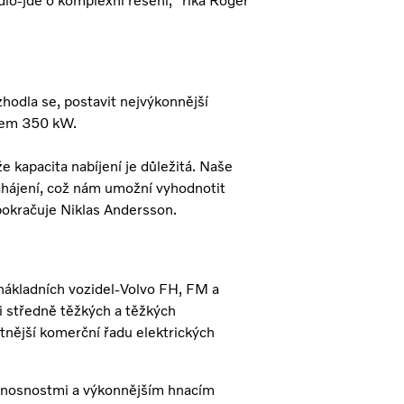
dlo-jde o komplexní řešení, "říká Roger
hodla se, postavit nejvýkonnější
onem 350 kW.
e kapacita nabíjení je důležitá. Naše
hájení, což nám umožní vyhodnotit
"pokračuje Niklas Andersson.
nákladních vozidel-Volvo FH, FM a
 středně těžkých a těžkých
tnější komerční řadu elektrických
i nosnostmi a výkonnějším hnacím