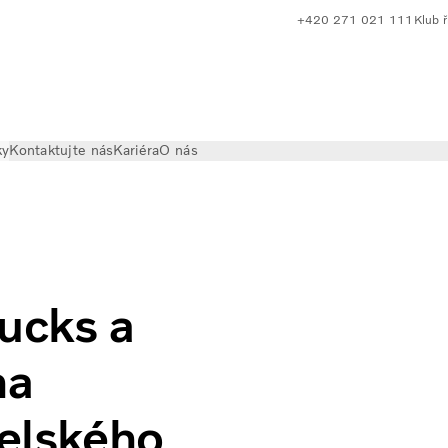
+420 271 021 111
Klub ř
ky
Kontaktujte nás
Kariéra
O nás
rucks a
na
telského