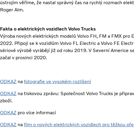
ústrojím věříme, že nastal správný čas na rychlý rozmach elektr
Roger Alm.
Fakta o elektrických vozidlech Volvo Trucks
Výroba nových elektrických modelů Volvo FH, FM a FMX pro E
2022. Připojí se k vozidlům Volvo FL Electric a Volvo FE Elect
sériové výrobě vyrábějí již od roku 2019. V Severní Americe s
začal v prosinci 2020.
ODKAZ
na
fotografie ve vysokém rozlišení
ODKAZ
na tiskovou zprávu: Společnost Volvo Trucks je připrav
zboží.
ODKAZ
pro více informací
ODKAZ
na
film o nových elektrických vozidlech pro těžkou př