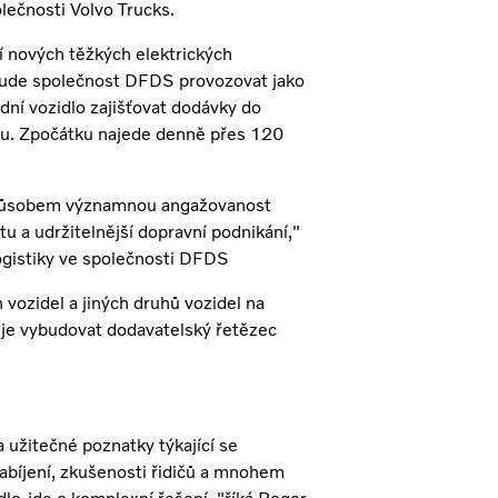
olečnosti Volvo Trucks.
í nových těžkých elektrických
é bude společnost DFDS provozovat jako
dní vozidlo zajišťovat dodávky do
gu. Zpočátku najede denně přes 120
 způsobem významnou angažovanost
u a udržitelnější dopravní podnikání,"
logistiky ve společnosti DFDS
vozidel a jiných druhů vozidel na
je vybudovat dodavatelský řetězec
 užitečné poznatky týkající se
 nabíjení, zkušenosti řidičů a mnohem