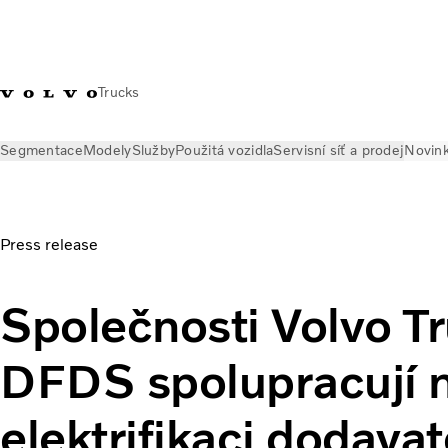
Trucks
Segmentace
Modely
Služby
Použitá vozidla
Servisní síť a prodej
Novin
Novinky
Tiskové zprávy
Press release
Společnosti Volvo T
DFDS spolupracují 
elektrifikaci dodava