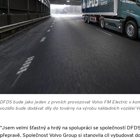
DFDS bude jako jeden z prvních provozovat Volvo FM Electric v kom
vozidlo bude dodávat díly do továrny na výrobu nákladních vozidel 
"Jsem velmi šťastný a hrdý na spolupráci se společností DFDS 
přepravě. Společnost Volvo Group si stanovila cíl vybudovat do