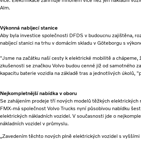
více. Elektrifikace zahrnuje mnohem více než jen nákladní vozi
Alm.
Výkonná nabíjecí stanice
Aby byla investice společnosti DFDS v budoucnu zajištěna, roz
nabíjecí stanici na trhu v domácím skladu v Göteborgu s výk
"Jsme na začátku naší cesty k elektrické mobilitě a chápeme, ž
zkušenosti se značkou Volvo budou cenné již od samotného za
kapacitu baterie vozidla na základě tras a jednotlivých úkolů, 
Nejkompletnější nabídka v oboru
Se zahájením prodeje tří nových modelů těžkých elektrických 
FMX-má společnost Volvo Trucks nyní působivou nabídku šesti
elektrických nákladních vozidel. V současnosti jde o nejkomple
nákladních vozidel v průmyslu.
„Zavedením těchto nových plně elektrických vozidel s vyšším