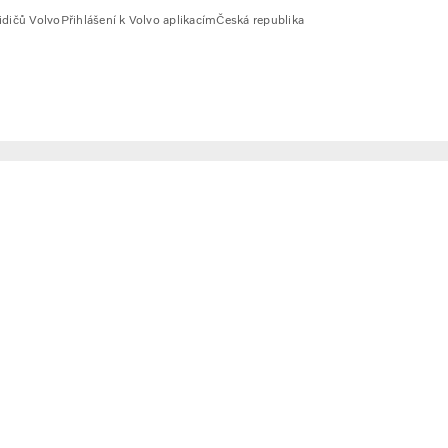
idičů Volvo
Přihlášení k Volvo aplikacím
Česká republika