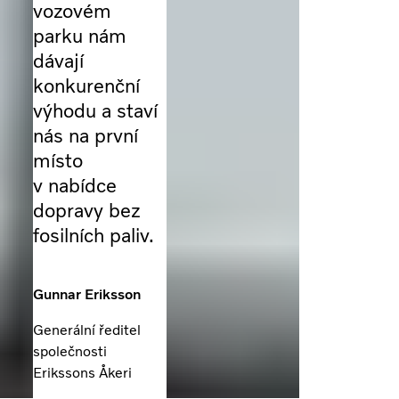
vozovém
parku nám
dávají
konkurenční
výhodu a staví
nás na první
místo
v nabídce
dopravy bez
fosilních paliv.
Gunnar Eriksson
Generální ředitel
společnosti
Erikssons Åkeri