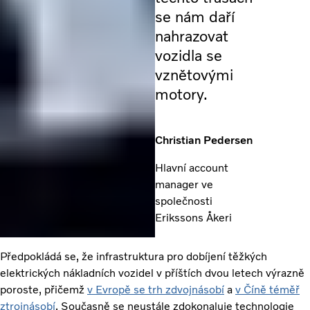
se nám daří
nahrazovat
vozidla se
vznětovými
motory.
Christian Pedersen
Hlavní account
manager ve
společnosti
Erikssons Åkeri
Předpokládá se, že infrastruktura pro dobíjení těžkých
elektrických nákladních vozidel v příštích dvou letech výrazně
poroste, přičemž
v Evropě se trh zdvojnásobí
a
v Číně téměř
ztrojnásobí
. Současně se neustále zdokonaluje technologie