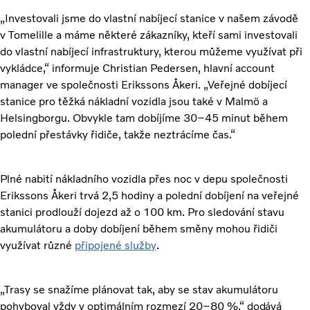
„Investovali jsme do vlastní nabíjecí stanice v našem závodě
v Tomelille a máme některé zákazníky, kteří sami investovali
do vlastní nabíjecí infrastruktury, kterou můžeme využívat při
vykládce,“ informuje Christian Pedersen, hlavní account
manager ve společnosti Erikssons Åkeri. „Veřejné dobíjecí
stanice pro těžká nákladní vozidla jsou také v Malmö a
Helsingborgu. Obvykle tam dobíjíme 30–45 minut během
polední přestávky řidiče, takže neztrácíme čas.“
Plné nabití nákladního vozidla přes noc v depu společnosti
Erikssons Åkeri trvá 2,5 hodiny a polední dobíjení na veřejné
stanici prodlouží dojezd až o 100 km. Pro sledování stavu
akumulátoru a doby dobíjení během směny mohou řidiči
využívat různé
připojené služby
.
„Trasy se snažíme plánovat tak, aby se stav akumulátoru
pohyboval vždy v optimálním rozmezí 20–80 %
,“ dodává