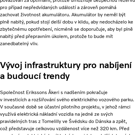
považován za optimální, protože umožňuje bezpečnou rezervu
pro případ nepředvídaných událostí a zároveň pomáhá
zachovat životnost akumulátoru. Akumulátor by neměl být
plně nabitý, pokud stojí delší dobu v klidu, aby nedocházelo ke
zbytečnému opotřebení, nicméně se doporučuje, aby byl plně
nabitý před přepravním úkolem, protože to bude mít
zanedbatelný vliv.
Vývoj infrastruktury pro nabíjení
a budoucí trendy
Společnost Erikssons Åkeri s nadšením pokračuje
v investicích a rozšiřování svého elektrického vozového parku.
V současné době se účastní pilotního projektu, v jehož rámci
využívá elektrická nákladní vozidla na jedné ze svých
pravidelných tras z Tomelilly ve Švédsku do Dánska a zpět,
což představuje celkovou vzdálenost více než 320 km. Před