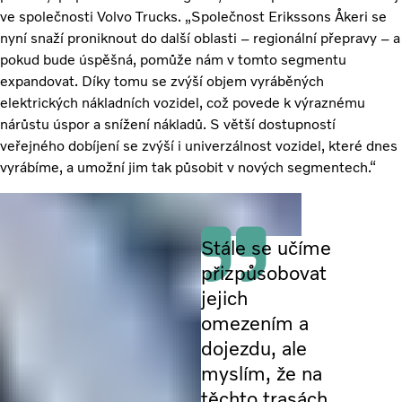
ve společnosti Volvo Trucks. „Společnost Erikssons Åkeri se
nyní snaží proniknout do další oblasti – regionální přepravy – a
pokud bude úspěšná, pomůže nám v tomto segmentu
expandovat. Díky tomu se zvýší objem vyráběných
elektrických nákladních vozidel, což povede k výraznému
nárůstu úspor a snížení nákladů. S větší dostupností
veřejného dobíjení se zvýší i univerzálnost vozidel, které dnes
vyrábíme, a umožní jim tak působit v nových segmentech.“
Stále se učíme
přizpůsobovat
jejich
omezením a
dojezdu, ale
myslím, že na
těchto trasách