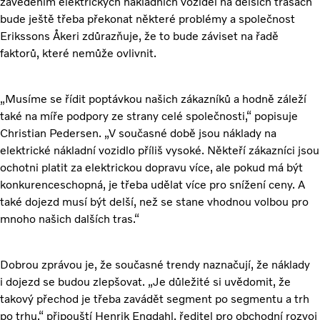
zavedením elektrických nákladních vozidel na delších trasách
bude ještě třeba překonat některé problémy a společnost
Erikssons Åkeri zdůrazňuje, že to bude záviset na řadě
faktorů, které nemůže ovlivnit.
„Musíme se řídit poptávkou našich zákazníků a hodně záleží
také na míře podpory ze strany celé společnosti,“ popisuje
Christian Pedersen. „V současné době jsou náklady na
elektrické nákladní vozidlo příliš vysoké. Někteří zákazníci jsou
ochotni platit za elektrickou dopravu více, ale pokud má být
konkurenceschopná, je třeba udělat více pro snížení ceny. A
také dojezd musí být delší, než se stane vhodnou volbou pro
mnoho našich dalších tras.“
Dobrou zprávou je, že současné trendy naznačují, že náklady
i dojezd se budou zlepšovat. „Je důležité si uvědomit, že
takový přechod je třeba zavádět segment po segmentu a trh
po trhu,“ připouští Henrik Engdahl, ředitel pro obchodní rozvoj