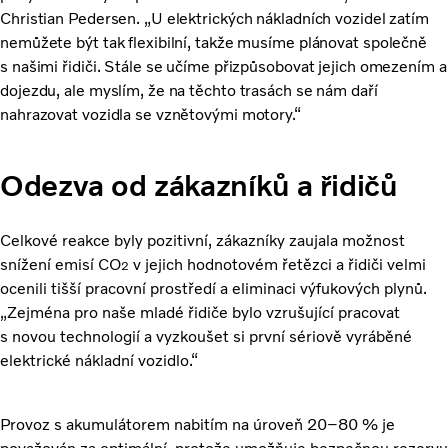
Christian Pedersen. „U elektrických nákladních vozidel zatím
nemůžete být tak flexibilní, takže musíme plánovat společně
s našimi řidiči. Stále se učíme přizpůsobovat jejich omezením a
dojezdu, ale myslím, že na těchto trasách se nám daří
nahrazovat vozidla se vznětovými motory.“
Odezva od zákazníků a řidičů
Celkové reakce byly pozitivní, zákazníky zaujala možnost
snížení emisí CO
v jejich hodnotovém řetězci a řidiči velmi
2
ocenili tišší pracovní prostředí a eliminaci výfukových plynů.
„Zejména pro naše mladé řidiče bylo vzrušující pracovat
s novou technologií a vyzkoušet si první sériově vyráběné
elektrické nákladní vozidlo.“
Provoz s akumulátorem nabitím na úroveň 20–80 % je