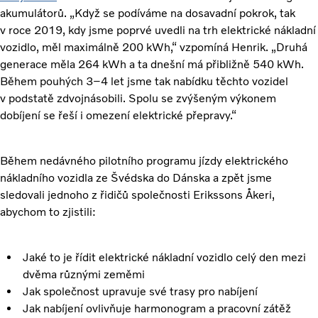
akumulátorů. „Když se podíváme na dosavadní pokrok, tak
v roce 2019, kdy jsme poprvé uvedli na trh elektrické nákladní
vozidlo, měl maximálně 200 kWh,“ vzpomíná Henrik. „Druhá
generace měla 264 kWh a ta dnešní má přibližně 540 kWh.
Během pouhých 3–4 let jsme tak nabídku těchto vozidel
v podstatě zdvojnásobili. Spolu se zvýšeným výkonem
dobíjení se řeší i omezení elektrické přepravy.“
Během nedávného pilotního programu jízdy elektrického
nákladního vozidla ze Švédska do Dánska a zpět jsme
sledovali jednoho z řidičů společnosti Erikssons Åkeri,
abychom to zjistili:
Jaké to je řídit elektrické nákladní vozidlo celý den mezi
dvěma různými zeměmi
Jak společnost upravuje své trasy pro nabíjení
Jak nabíjení ovlivňuje harmonogram a pracovní zátěž