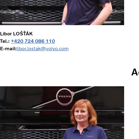
Libor LOŠŤÁK
Tel.:
+420 724 086 110
E-mail:
libor.lostak@volvo.com
A