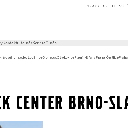
+420 271 021 111
Klub ř
ky
Kontaktujte nás
Kariéra
O nás
Králové
Humpolec
Loděnice
Olomouc
Otrokovice
Plzeň-Nýřany
Praha-Čestlice
Praha
ck Center Brno-Sl