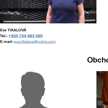
Eva TIKALOVÁ
Tel.:
+420 724 483 260
E-mail:
eva.tikalova@volvo.com
Obcho