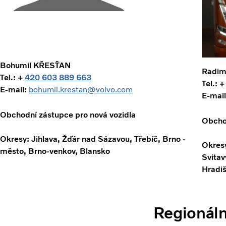
Bohumil KŘESŤAN
Radim
Tel.: +
420 603 889 663
Tel.: 
E-mail:
bohumil.krestan@volvo.com
E-mail
Obchodní zástupce pro nová vozidla
Obchod
Okresy: Jihlava, Žďár nad Sázavou, Třebíč, Brno -
Okresy
město, Brno-venkov, Blansko
Svitav
Hradiš
Regionáln