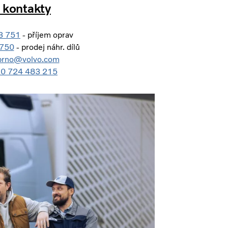
 kontakty
3 751
- příjem oprav
 750
- prodej náhr. dílů
.brno@volvo.com
20 724 483 215