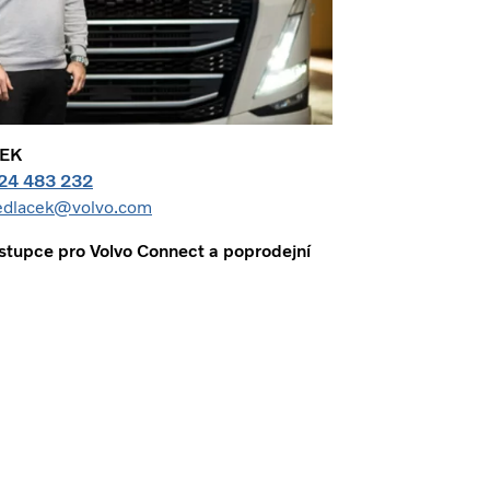
ČEK
24 483 232
sedlacek@volvo.com
tupce pro Volvo Connect a poprodejní
b