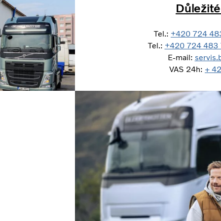
Důležité
Tel.:
+420 724 48
Tel.:
+420 724 483
E-mail:
servis
VAS 24h:
+ 4