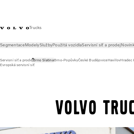
Trucks
Segmentace
Modely
Služby
Použitá vozidla
Servisní síť a prodej
Novin
Servisní síť a prodej
Brno Slatina
Brno-Popůvky
České Budějovice
Havířov
Hradec 
Evropská servisní síť
Servisní síť a prodej
Brno Slatina
Volvo Tru