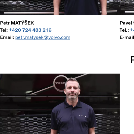
Petr MATÝŠEK
Pavel
Tel:
+420 724 483 216
Tel.:
+
Email:
petr.matysek@volvo.com
E-mail