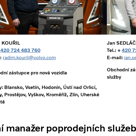
 KOUŘIL
Jan SEDLÁ
+
420 724 483 760
Tel.: +
420 7
:
radim.kouril@volvo.com
E-mail:
jan.
Obchodní zás
ní zástupce pro nová vozidla
služby
: Blansko, Vsetín, Hodonín, Ústí nad Orlicí,
y, Prostějov, Vyškov, Kroměříž, Zlín, Uherské
tě
í manažer poprodejních služe