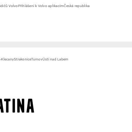
idičů Volvo
Přihlášení k Volvo aplikacím
Česká republika
-Klecany
Strakonice
Turnov
Ústí nad Labem
atina