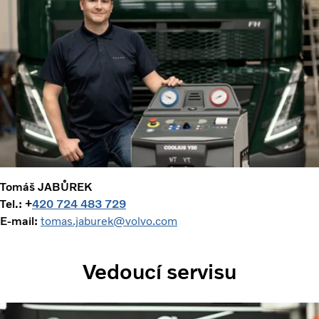
Tomáš JABŮREK
Tel.: +
420 724 483 729
E-mail:
tomas.jaburek@volvo.com
Vedoucí servisu