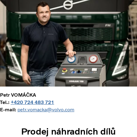
Petr VOMÁČKA
Tel.:
+420 724 483 721
E-mail:
petr.vomacka@volvo.com
Prodej náhradních dílů