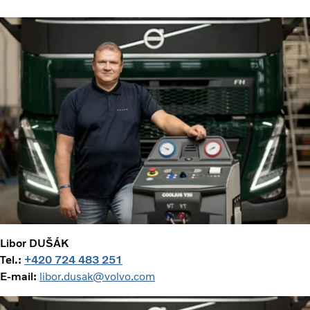
Libor DUŠÁK
Tel.:
+420 724 483 251
E-mail:
libor.dusak@volvo.com