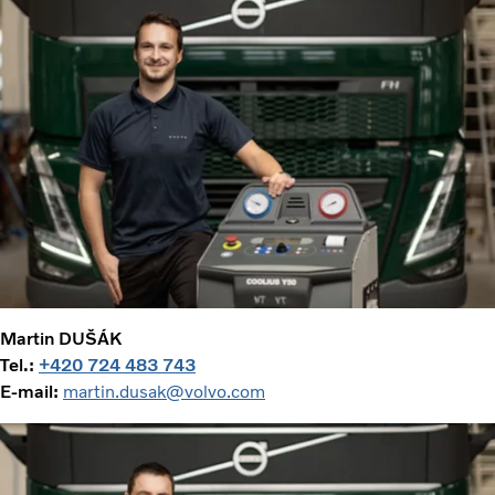
Martin DUŠÁK
Tel.:
+420 724 483 743
E-mail:
martin.dusak@volvo.com