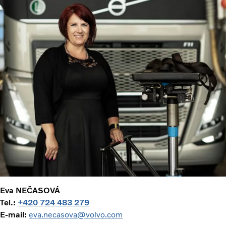
Eva NEČASOVÁ
Tel.:
+420 724 483 279
E-mail:
eva.necasova@volvo.com