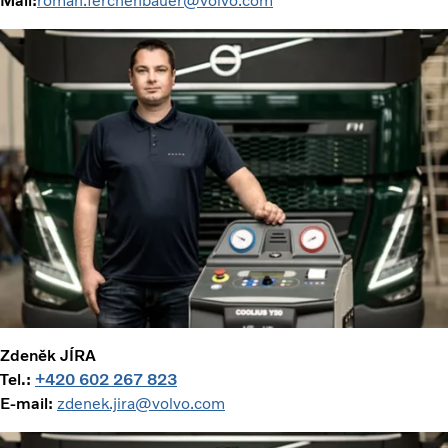
Mail:
roman.ferchenbauer@volvo.com
Zdeněk JÍRA
Tel.:
+420 602 267 823
E-mail:
zdenek.jira@volvo.com