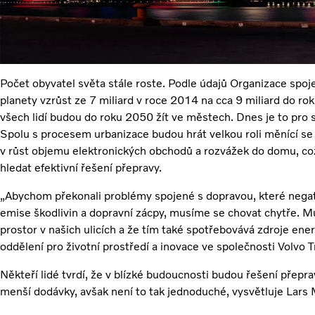
Počet obyvatel světa stále roste. Podle údajů Organizace spo
planety vzrůst ze 7 miliard v roce 2014 na cca 9 miliard do r
všech lidí budou do roku 2050 žít ve městech. Dnes je to pro 
Spolu s procesem urbanizace budou hrát velkou roli měnící se 
v růst objemu elektronických obchodů a rozvážek do domu, co
hledat efektivní řešení přepravy.
„Abychom překonali problémy spojené s dopravou, které negativ
emise škodlivin a dopravní zácpy, musíme se chovat chytře. M
prostor v našich ulicích a že tím také spotřebovává zdroje ener
oddělení pro životní prostředí a inovace ve společnosti Volvo T
Někteří lidé tvrdí, že v blízké budoucnosti budou řešení přep
menší dodávky, avšak není to tak jednoduché, vysvětluje Lars