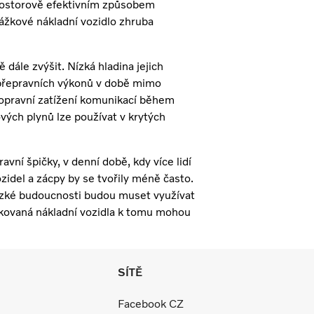
prostorově efektivním způsobem
ážkové nákladní vozidlo zhruba
 dále zvýšit. Nízká hladina jejich
 přepravních výkonů v době mimo
 dopravní zatížení komunikací během
ových plynů lze používat v krytých
ní špičky, v denní době, kdy více lidí
zidel a zácpy by se tvořily méně často.
lízké budoucnosti budou muset využívat
rifikovaná nákladní vozidla k tomu mohou
SÍTĚ
Facebook CZ