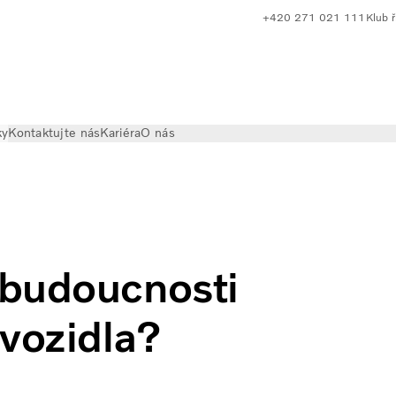
+420 271 021 111
Klub ř
ky
Kontaktujte nás
Kariéra
O nás
udoucnosti potřebovat nákladní vozidla?
 budoucnosti
 vozidla?