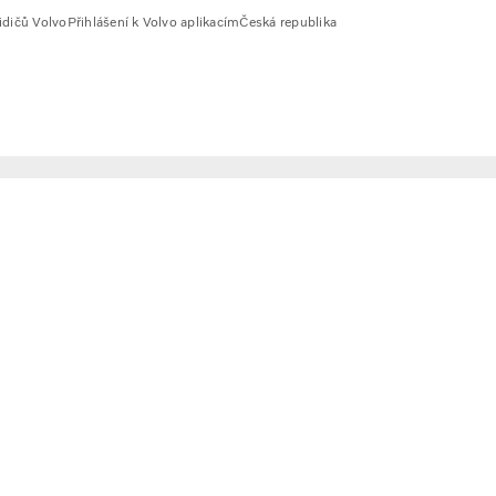
idičů Volvo
Přihlášení k Volvo aplikacím
Česká republika