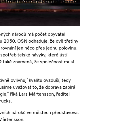
jených národů má počet obyvatel
oku 2050. OSN odhaduje, že dvě třetiny
srovnání jen něco přes jednu polovinu.
spotřebitelské návyky, které ústí
ž také znamená, že společnost musí
ně ovlivňují kvalitu ovzduší, tedy
usíme uvažovat to, že doprava zabírá
gie,“ říká Lars Mårtensson, ředitel
rucks.
ravních nároků ve městech představovat
 Mårtensson.