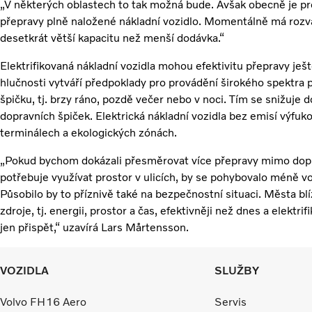
„V některých oblastech to tak možná bude. Avšak obecně je 
přepravy plně naložené nákladní vozidlo. Momentálně má rozv
desetkrát větší kapacitu než menší dodávka.“
Elektrifikovaná nákladní vozidla mohou efektivitu přepravy ještě
hlučnosti vytváří předpoklady pro provádění širokého spektra
špičku, tj. brzy ráno, pozdě večer nebo v noci. Tím se snižuje
dopravních špiček. Elektrická nákladní vozidla bez emisí výfuk
terminálech a ekologických zónách.
„Pokud bychom dokázali přesměrovat více přepravy mimo doprav
potřebuje využívat prostor v ulicích, by se pohybovalo méně vo
Působilo by to příznivě také na bezpečnostní situaci. Města b
zdroje, tj. energii, prostor a čas, efektivněji než dnes a elekt
jen přispět,“ uzavírá Lars Mårtensson.
VOZIDLA
SLUŽBY
Volvo FH16 Aero
Servis