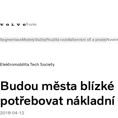
Trucks
Segmentace
Modely
Služby
Použitá vozidla
Servisní síť a prodej
Novin
Novinky
Časopis Globetrotter - online
Budou města blízké b
Elektromobilita Tech Society
Budou města blízké
potřebovat nákladní
2018-04-12