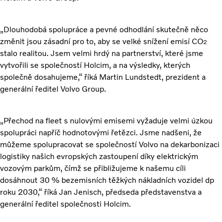
„Dlouhodobá spolupráce a pevné odhodlání skutečně něco
změnit jsou zásadní pro to, aby se velké snížení emisí CO
2
stalo realitou. Jsem velmi hrdý na partnerství, které jsme
vytvořili se společností Holcim, a na výsledky, kterých
společně dosahujeme,“ říká Martin Lundstedt, prezident a
generální ředitel Volvo Group.
„Přechod na fleet s nulovými emisemi vyžaduje velmi úzkou
spolupráci napříč hodnotovými řetězci. Jsme nadšeni, že
můžeme spolupracovat se společností Volvo na dekarbonizaci
logistiky našich evropských zastoupení díky elektrickým
vozovým parkům, čímž se přibližujeme k našemu cíli
dosáhnout 30 % bezemisních těžkých nákladních vozidel dp
roku 2030,“ říká Jan Jenisch, předseda představenstva a
generální ředitel společnosti Holcim.