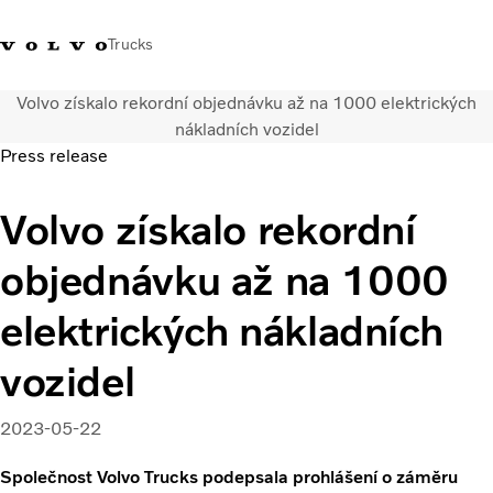
Trucks
Volvo získalo rekordní objednávku až na 1000 elektrických
+420 271 021
Klub řidičů
Přihlášení k Volvo
Česká
nákladních vozidel
111
Volvo
aplikacím
republika
Press release
Segmentace
Volvo získalo rekordní
Modely
Služby
objednávku až na 1000
Použitá vozidla
Servisní síť a prodej
elektrických nákladních
Novinky
vozidel
Kontaktujte nás
Kariéra
O nás
2023-05-22
Společnost Volvo Trucks podepsala prohlášení o záměru