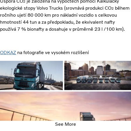
Úspora CO
je založena na výpočtech pomocí Kalkulačky
2
ekologické stopy Volvo Trucks (srovnává produkci CO
během
2
ročního ujetí 80 000 km pro nákladní vozidlo s celkovou
hmotností 44 tun a za předpokladu, že ekvivalent nafty
používá 7 % bionafty a dosahuje v průměrně 23 l /100 km).
ODKAZ
na fotografie ve vysokém rozlišení
See More