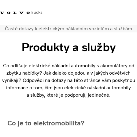
Trucks
Časté dotazy k elektrickým nákladním vozidlům a službám
+420 271 021
Klub řidičů
Přihlášení k Volvo
Česká
111
Volvo
aplikacím
republika
Produkty a služby
Segmentace
Modely
Co odlišuje elektrické nákladní automobily s akumulátory od
Služby
zbytku nabídky? Jak daleko dojedou a v jakých odvětvích
Použitá vozidla
vynikají? Odpovědi na dotazy na této stránce vám poskytnou
informace o tom, čím jsou elektrické nákladní automobily
Servisní síť a prodej
a služby, které je podporují, jedinečné.
Novinky
Kontaktujte nás
Kariéra
O nás
Co je to elektromobilita?