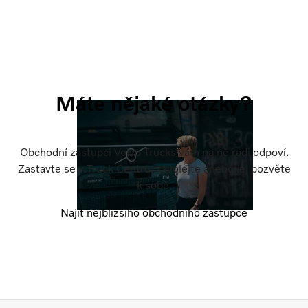
Máte nějaké otázky?
Obchodní zástupci Volvo Trucks vám na ně rádi odpoví.
Zastavte se v Truck Centru, zavolejte anebo jej pozvěte
k sobě.
Najít nejbližšího obchodního zástupce