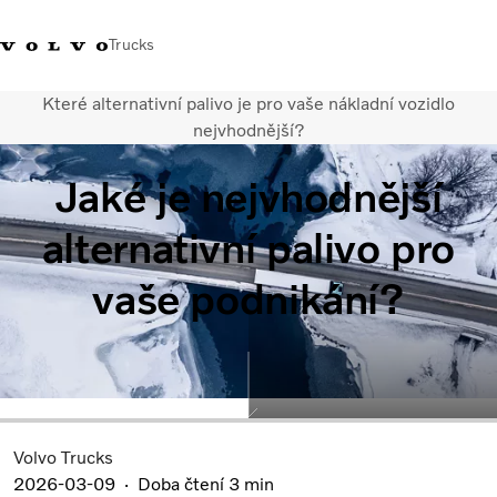
Trucks
Které alternativní palivo je pro vaše nákladní vozidlo
+420 271 021 111
Klub řidičů Volvo
Přihlášení k Volvo aplikacím
Česká republi
nejvhodnější?
Jaké je nejvhodnější
Segmentace
Modely
alternativní palivo pro
Služby
Použitá vozidla
vaše podnikání?
Servisní síť a prodej
Novinky
Kontaktujte nás
Kariéra
O nás
Volvo Trucks
2026-03-09
Doba čtení 3 min