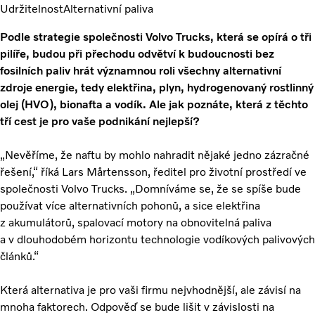
Udržitelnost
Alternativní paliva
Podle strategie společnosti Volvo Trucks, která se opírá o tři
pilíře, budou při přechodu odvětví k budoucnosti bez
fosilních paliv hrát významnou roli všechny alternativní
zdroje energie, tedy elektřina, plyn, hydrogenovaný rostlinný
olej (HVO), bionafta a vodík. Ale jak poznáte, která z těchto
tří cest je pro vaše podnikání nejlepší?
„Nevěříme, že naftu by mohlo nahradit nějaké jedno zázračné
řešení,“ říká Lars Mårtensson, ředitel pro životní prostředí ve
společnosti Volvo Trucks. „Domníváme se, že se spíše bude
používat více alternativních pohonů, a sice elektřina
z akumulátorů, spalovací motory na obnovitelná paliva
a v dlouhodobém horizontu technologie vodíkových palivových
článků.“
Která alternativa je pro vaši firmu nejvhodnější, ale závisí na
mnoha faktorech. Odpověď se bude lišit v závislosti na