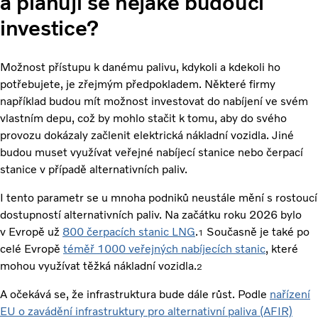
a plánují se nějaké budoucí
investice?
Možnost přístupu k danému palivu, kdykoli a kdekoli ho
potřebujete, je zřejmým předpokladem. Některé firmy
například budou mít možnost investovat do nabíjení ve svém
vlastním depu, což by mohlo stačit k tomu, aby do svého
provozu dokázaly začlenit elektrická nákladní vozidla. Jiné
budou muset využívat veřejné nabíjecí stanice nebo čerpací
stanice v případě alternativních paliv.
I tento parametr se u mnoha podniků neustále mění s rostoucí
dostupností alternativních paliv. Na začátku roku 2026 bylo
v Evropě už
800 čerpacích stanic LNG
.
Současně je také po
1
celé Evropě
téměř 1000 veřejných nabíjecích stanic
, které
mohou využívat těžká nákladní vozidla.
2
A očekává se, že infrastruktura bude dále růst. Podle
nařízení
EU o zavádění infrastruktury pro alternativní paliva (AFIR)