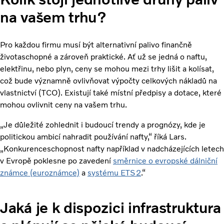
na vašem trhu?
Pro každou firmu musí být alternativní palivo finančně
životaschopné a zároveň praktické. Ať už se jedná o naftu,
elektřinu, nebo plyn, ceny se mohou mezi trhy lišit a kolísat,
což bude významně ovlivňovat výpočty celkových nákladů na
vlastnictví (TCO). Existují také místní předpisy a dotace, které
mohou ovlivnit ceny na vašem trhu.
„Je důležité zohlednit i budoucí trendy a prognózy, kde je
politickou ambicí nahradit používání nafty,“ říká Lars.
„Konkurenceschopnost nafty například v nadcházejících letech
v Evropě poklesne po zavedení
směrnice o evropské dálniční
známce (euroznámce)
a
systému ETS2
.“
Jaká je k dispozici infrastruktura