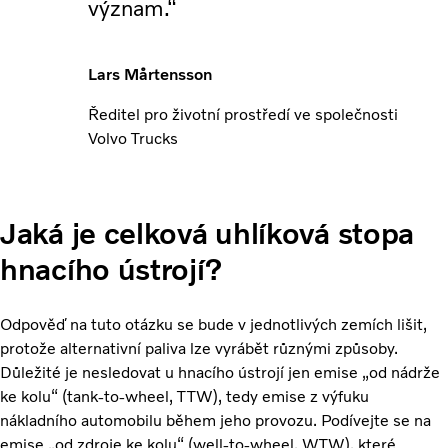
význam.“
Lars Mårtensson
Ředitel pro životní prostředí ve společnosti
Volvo Trucks
Jaká je celková uhlíková stopa
hnacího ústrojí?
Odpověď na tuto otázku se bude v jednotlivých zemích lišit,
protože alternativní paliva lze vyrábět různými způsoby.
Důležité je nesledovat u hnacího ústrojí jen emise „od nádrže
ke kolu“ (tank-to-wheel, TTW), tedy emise z výfuku
nákladního automobilu během jeho provozu. Podívejte se na
emise „od zdroje ke kolu“ (well-to-wheel, WTW), které