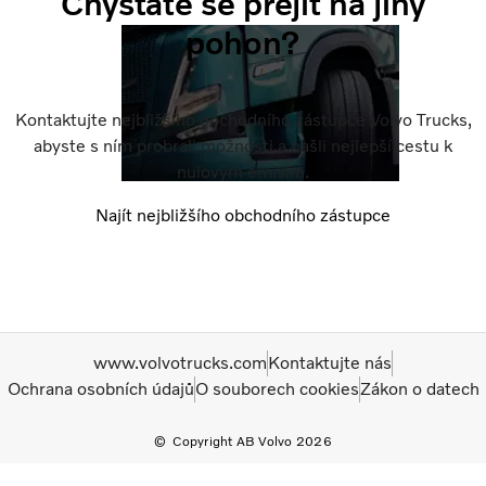
Chystáte se přejít na jiný
pohon?
Kontaktujte nejbližšího obchodního zástupce Volvo Trucks,
abyste s ním probrali možnosti a našli nejlepší cestu k
nulovým emisím.
Najít nejbližšího obchodního zástupce
www.volvotrucks.com
Kontaktujte nás
Ochrana osobních údajů
O souborech cookies
Zákon o datech
Copyright AB Volvo 2026