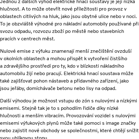
Jednou z dalších výhod elektrické hnací soustavy je její nízká
hlučnost. A to může otevřít nové příležitosti pro provoz v
oblastech citlivých na hluk, jako jsou obytné ulice nebo v noci.
To je obzvláště výhodné pro nákladní automobily používané při
svozu odpadu, rozvozu zboží po městě nebo stavebních
pracích v centrech měst.
Nulové emise z výfuku znamenají menší znečištění ovzduší
v okolních oblastech a mohou přispět k vytvoření čistšího
a zdravějšího prostředí pro ty, kdo v blízkosti nákladního
automobilu žijí nebo pracují. Elektrická hnací soustava může
také zajišťovat pohon nástaveb a přídavného zařízení, jako
jsou jeřáby, domíchávače betonu nebo lisy na odpad.
Další výhodou je možnost vstupu do zón s nulovými a nízkými
emisemi. Stejně tak je to s pohodlím řidiče díky nízké
hlučnosti a menším vibracím. Provozování vozidel s nulovými
emisemi výfukových plynů může také pomoci s image značky
nebo zajistit nové obchody se společnostmi, které chtějí snížit
svou uhlíkovou stopu.