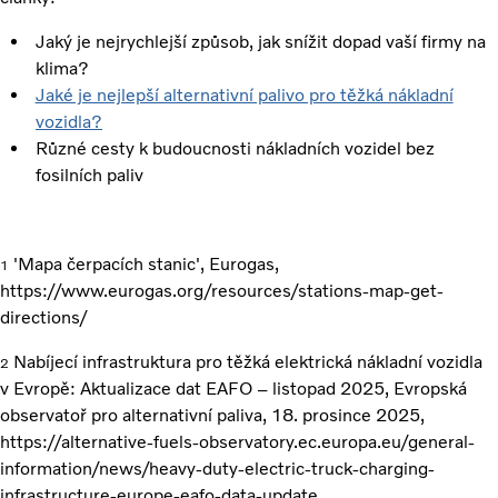
Jaký je nejrychlejší způsob, jak snížit dopad vaší firmy na
klima?
Jaké je nejlepší alternativní palivo pro těžká nákladní
vozidla?
Různé cesty k budoucnosti nákladních vozidel bez
fosilních paliv
'Mapa čerpacích stanic', Eurogas,
1
https://www.eurogas.org/resources/stations-map-get-
directions/
Nabíjecí infrastruktura pro těžká elektrická nákladní vozidla
2
v Evropě: Aktualizace dat EAFO – listopad 2025, Evropská
observatoř pro alternativní paliva, 18. prosince 2025,
https://alternative-fuels-observatory.ec.europa.eu/general-
information/news/heavy-duty-electric-truck-charging-
infrastructure-europe-eafo-data-update