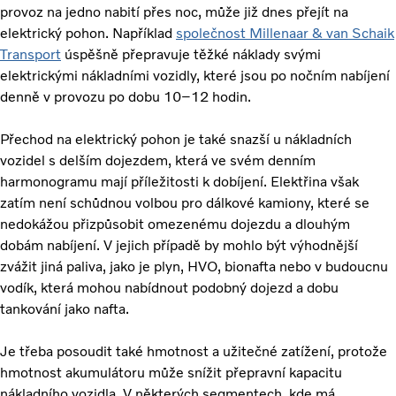
provoz na jedno nabití přes noc, může již dnes přejít na
elektrický pohon. Například
společnost Millenaar & van Schaik
Transport
úspěšně přepravuje těžké náklady svými
elektrickými nákladními vozidly, které jsou po nočním nabíjení
denně v provozu po dobu 10–12 hodin.
Přechod na elektrický pohon je také snazší u nákladních
vozidel s delším dojezdem, která ve svém denním
harmonogramu mají příležitosti k dobíjení. Elektřina však
zatím není schůdnou volbou pro dálkové kamiony, které se
nedokážou přizpůsobit omezenému dojezdu a dlouhým
dobám nabíjení. V jejich případě by mohlo být výhodnější
zvážit jiná paliva, jako je plyn, HVO, bionafta nebo v budoucnu
vodík, která mohou nabídnout podobný dojezd a dobu
tankování jako nafta.
Je třeba posoudit také hmotnost a užitečné zatížení, protože
hmotnost akumulátoru může snížit přepravní kapacitu
nákladního vozidla. V některých segmentech, kde má