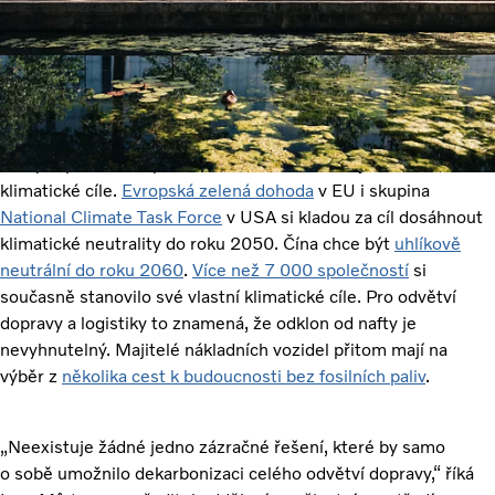
Celé odvětví přepravy musí postupně přestat používat naftu
a fosilní paliva. Pro mnoho podniků však zůstává otázkou,
které z rostoucího počtu alternativních paliv je pro ně
nejvhodnější – dnes i do budoucna.
Vlády i společnosti po celém světě si stanovují ambiciózní
klimatické cíle.
Evropská zelená dohoda
v EU i skupina
National Climate Task Force
v USA si kladou za cíl dosáhnout
klimatické neutrality do roku 2050. Čína chce být
uhlíkově
neutrální do roku 2060
.
Více než 7 000 společností
si
současně stanovilo své vlastní klimatické cíle. Pro odvětví
dopravy a logistiky to znamená, že odklon od nafty je
nevyhnutelný. Majitelé nákladních vozidel přitom mají na
výběr z
několika cest k budoucnosti bez fosilních paliv
.
„Neexistuje žádné jedno zázračné řešení, které by samo
o sobě umožnilo dekarbonizaci celého odvětví dopravy,“ říká