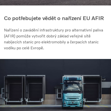
Co potřebujete vědět o nařízení EU AFIR
Nařízení o zavádění infrastruktury pro alternativní paliva
(AFIR) pomůže vytvořit dobrý základ veřejné sítě
nabíjecích stanic pro elektromobily a čerpacích stanic
vodíku po celé Evropě.