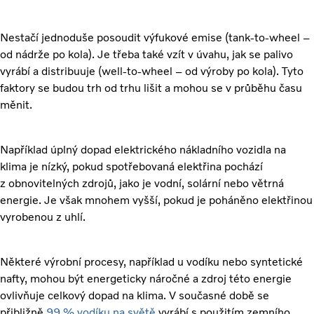
Nestačí jednoduše posoudit výfukové emise (tank-to-wheel –
od nádrže po kola). Je třeba také vzít v úvahu, jak se palivo
vyrábí a distribuuje (well-to-wheel – od výroby po kola). Tyto
faktory se budou trh od trhu lišit a mohou se v průběhu času
měnit.
Například úplný dopad elektrického nákladního vozidla na
klima je nízký, pokud spotřebovaná elektřina pochází
z obnovitelných zdrojů, jako je vodní, solární nebo větrná
energie. Je však mnohem vyšší, pokud je poháněno elektřinou
vyrobenou z uhlí.
Některé výrobní procesy, například u vodíku nebo syntetické
nafty, mohou být energeticky náročné a zdroj této energie
ovlivňuje celkový dopad na klima. V současné době se
přibližně
99 % vodíku na světě
vyrábí s použitím zemního