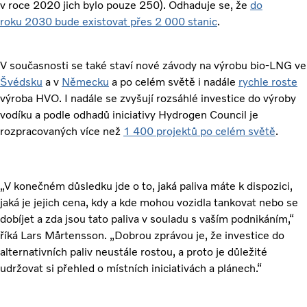
v roce 2020 jich bylo pouze 250). Odhaduje se, že
do
roku 2030 bude existovat přes 2 000 stanic
.
V současnosti se také staví nové závody na výrobu bio-LNG ve
Švédsku
a v
Německu
a po celém světě i nadále
rychle roste
výroba HVO. I nadále se zvyšují rozsáhlé investice do výroby
vodíku a podle odhadů iniciativy Hydrogen Council je
rozpracovaných více než
1 400 projektů po celém světě
.
„V konečném důsledku jde o to, jaká paliva máte k dispozici,
jaká je jejich cena, kdy a kde mohou vozidla tankovat nebo se
dobíjet a zda jsou tato paliva v souladu s vaším podnikáním,“
říká Lars Mårtensson. „Dobrou zprávou je, že investice do
alternativních paliv neustále rostou, a proto je důležité
udržovat si přehled o místních iniciativách a plánech.“