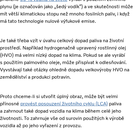
plynu (je označován jako „šedý vodík“) a ve skutečnosti může
mít větší klimatickou stopu než mnoho fosilních paliv, i když
má tato technologie nulové výfukové emise.
Je také třeba vzít v úvahu celkový dopad paliva na životní
prostředí. Například hydrogenačně upravený rostlinný olej
(HVO) má velmi nízký dopad na klima. Pokud se ale vyrábí
s použitím palmového oleje, může přispívat k odlesňování.
Vyvstávají také otázky ohledně dopadu velkovýroby HVO na
zemědělství a produkci potravin.
Proto chceme-li si utvořit úplný obraz, může být velmi
přínosné
provést posouzení životního cyklu (LCA)
paliva
a zahrnout také dopad vozidla na klima během celé jeho
životnosti. To zahrnuje vše od surovin použitých k výrobě
vozidla až po jeho vyřazení z provozu.