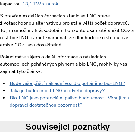
kapacitou
13,1 TWh za rok
.
S otevřením dalších čerpacích stanic se LNG stane
životaschopnou alternativou pro stále větší počet dopravců.
To jim umožní v krátkodobém horizontu okamžitě snížit CO
a
2
růst bio-LNG by měl znamenat, že dlouhodobé čisté nulové
emise CO
jsou dosažitelné.
2
Pokud máte zájem o další informace o nákladních
automobilech poháněných plynem a bio LNG, mohly by vás
zajímat tyto články:
Bude vaše příští nákladní vozidlo poháněno bio-LNG?
Jaká je budoucnost LNG v odvětví dopravy?
Bio-LNG jako potenciální palivo budoucnosti. Věnují mu
dopravci dostatečnou pozornost?
Související poznatky