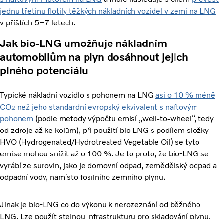
jednu třetinu flotily těžkých nákladních vozidel v zemi na LNG
v příštích 5–7 letech.
Jak bio-LNG umožňuje nákladním
automobilům na plyn dosáhnout jejich
plného potenciálu
Typické nákladní vozidlo s pohonem na LNG
asi o 10 % méně
CO
než jeho standardní evropský ekvivalent s naftovým
2
pohonem
(podle metody výpočtu emisí „well-to-wheel“, tedy
od zdroje až ke kolům), při použití bio LNG s podílem složky
HVO (Hydrogenated/Hydrotreated Vegetable Oil) se tyto
emise mohou snížit až o 100 %. Je to proto, že bio-LNG se
vyrábí ze surovin, jako je domovní odpad, zemědělský odpad a
odpadní vody, namísto fosilního zemního plynu.
Jinak je bio-LNG co do výkonu k nerozeznání od běžného
LNG. Lze použít stejnou infrastrukturu pro skladování plynu,