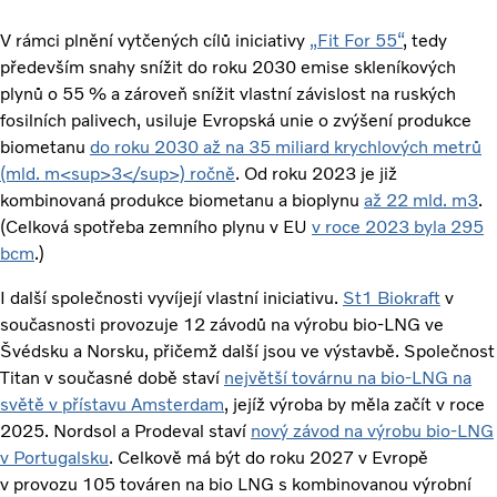
V rámci plnění vytčených cílů iniciativy
„Fit For 55“
, tedy
především snahy snížit do roku 2030 emise skleníkových
plynů o 55 % a zároveň snížit vlastní závislost na ruských
fosilních palivech, usiluje Evropská unie o zvýšení produkce
biometanu
do roku 2030 až na 35 miliard krychlových metrů
(mld. m<sup>3</sup>) ročně
. Od roku 2023 je již
kombinovaná produkce biometanu a bioplynu
až 22 mld. m3
.
(Celková spotřeba zemního plynu v EU
v roce 2023 byla 295
bcm
.)
I další společnosti vyvíjejí vlastní iniciativu.
St1 Biokraft
v
současnosti provozuje 12 závodů na výrobu bio-LNG ve
Švédsku a Norsku, přičemž další jsou ve výstavbě. Společnost
Titan v současné době staví
největší továrnu na bio-LNG na
světě v přístavu Amsterdam
, jejíž výroba by měla začít v roce
2025. Nordsol a Prodeval staví
nový závod na výrobu bio-LNG
v Portugalsku
. Celkově má být do roku 2027 v Evropě
v provozu 105 továren na bio LNG s kombinovanou výrobní