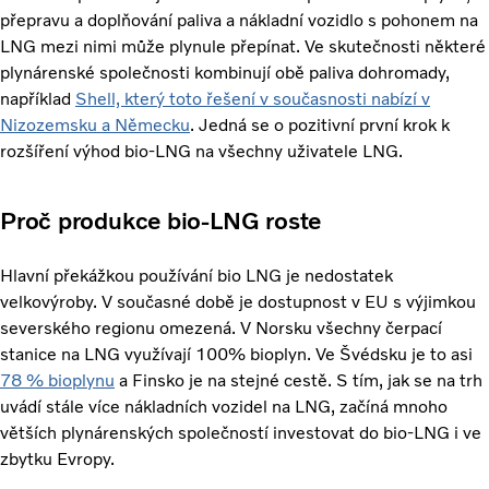
přepravu a doplňování paliva a nákladní vozidlo s pohonem na
LNG mezi nimi může plynule přepínat. Ve skutečnosti některé
plynárenské společnosti kombinují obě paliva dohromady,
například
Shell, který toto řešení v současnosti nabízí v
Nizozemsku a Německu
. Jedná se o pozitivní první krok k
rozšíření výhod bio-LNG na všechny uživatele LNG.
Proč produkce bio-LNG roste
Hlavní překážkou používání bio LNG je nedostatek
velkovýroby. V současné době je dostupnost v EU s výjimkou
severského regionu omezená. V Norsku všechny čerpací
stanice na LNG využívají 100% bioplyn. Ve Švédsku je to asi
78 % bioplynu
a Finsko je na stejné cestě. S tím, jak se na trh
uvádí stále více nákladních vozidel na LNG, začíná mnoho
větších plynárenských společností investovat do bio-LNG i ve
zbytku Evropy.