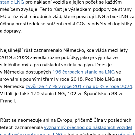
stanic LNG
pro nákladní vozidla a jejich počet se každým
měsícem zvyšuje. Tento růst je výsledkem podpory ze strany
EU a různých národních vlád, které považují LNG a bio-LNG za
účinný prostředek ke snížení emisí CO
v odvětvích logistiky
2
a dopravy.
Nejsilnější růst zaznamenalo Německo, kde vláda mezi lety
2019 a 2023 zavedla různé pobídky, jako je výjimka ze
silničního mýta pro nákladní vozidla na plyn. Dnes je
v Německu dostupných
196 čerpacích stanic na LNG
ve
srovnání s pouhými třemi v roce 2018. Podíl bio LNG se
v Německu
zvýšil ze 17 % v roce 2017 na 90 % v roce 2024
.
V Itálii je také 170 stanic LNG, 102 ve Španělsku a 89 ve
Francii.
Růst se neomezuje ani na Evropu, přičemž Čína v posledních
letech zaznamenala
významný přechod od nákladních vozidel
s naftovým motorem na LNG
a Indie následuje s cílem
převést