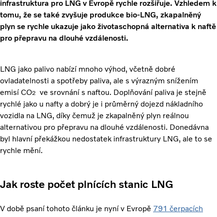
infrastruktura pro LNG v Evropě rychle rozšiřuje. Vzhledem k
tomu, že se také zvyšuje produkce bio-LNG, zkapalněný
plyn se rychle ukazuje jako životaschopná alternativa k naftě
pro přepravu na dlouhé vzdálenosti.
LNG jako palivo nabízí mnoho výhod, včetně dobré
ovladatelnosti a spotřeby paliva, ale s výrazným snížením
emisí CO
ve srovnání s naftou. Doplňování paliva je stejně
2
rychlé jako u nafty a dobrý je i průměrný dojezd nákladního
vozidla na LNG, díky čemuž je zkapalněný plyn reálnou
alternativou pro přepravu na dlouhé vzdálenosti. Donedávna
byl hlavní překážkou nedostatek infrastruktury LNG, ale to se
rychle mění.
Jak roste počet plnících stanic LNG
V době psaní tohoto článku je nyní v Evropě
791 čerpacích