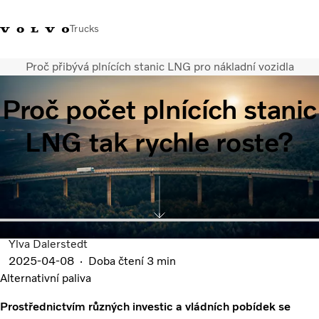
Trucks
Proč přibývá plnících stanic LNG pro nákladní vozidla
+420 271 021 111
Klub řidičů Volvo
Přihlášení k Volvo aplikacím
Česká republi
Proč počet plnících stanic
Segmentace
LNG tak rychle roste?
Modely
Služby
Použitá vozidla
Servisní síť a prodej
Novinky
Kontaktujte nás
Ylva Dalerstedt
Kariéra
2025-04-08
Doba čtení 3 min
O nás
Alternativní paliva
Prostřednictvím různých investic a vládních pobídek se